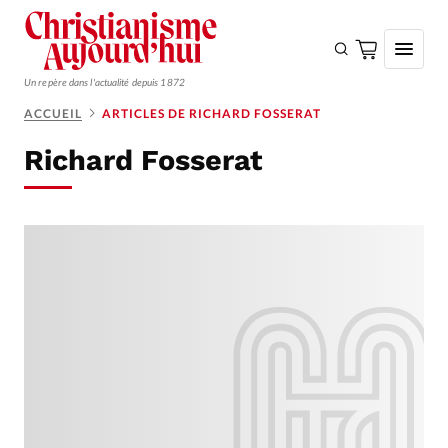
Un repère dans l'actualité depuis 1872
ACCUEIL
ARTICLES DE RICHARD FOSSERAT
S'ABONNER
Richard Fosserat
Monde
Eglises
Opinions
Tous les articles
Faire un don
Emploi
Se connecter