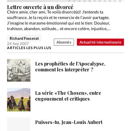
Édition: Internationale
Lettre ouverte à un divorcé
Devise:
CHF
Chère amie, cher ami, Te voilà divorcé(e)! J’entends ta
souffrance. Je la reçois et te remercie de l’avoir partagée.
RUBRIQUES
J’imagine le marasme émotionnel qui est le tien: Douleur,
Tous les articles
Actualité chrétienne
trahison, abandon, solitude… et encore colère, injustice,…
Actualité internationale
Chronique
Culture
Richard Fosserat
Abonnés
Actualité internationale
24 Sep 2007
Dossier
Eglises
Foi
Génération réveil
Monde
ARTICLES LES PLUS LUS
Opinions
Publireportage
Relations Aujourd'hui
Les prophéties de l’Apocalypse,
Société
Tour du monde des Eglises
Trait d'Ixène
comment les interpréter ?
Vécu
Vie Intérieure
La série «The Chosen», entre
engouement et critiques
Puisses-tu, Jean-Louis Aubert