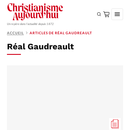
Un repère dans l'actualité depuis 1872
ACCUEIL
ARTICLES DE RÉAL GAUDREAULT
S'ABONNER
Réal Gaudreault
Monde
Eglises
Opinions
Tous les articles
Faire un don
Emploi
Se connecter