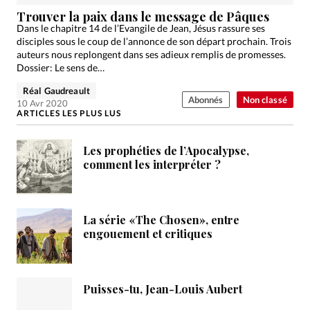
Édition: Internationale
Trouver la paix dans le message de Pâques
Devise:
CHF
Dans le chapitre 14 de l’Evangile de Jean, Jésus rassure ses
disciples sous le coup de l’annonce de son départ prochain. Trois
RUBRIQUES
auteurs nous replongent dans ses adieux remplis de promesses.
Tous les articles
Actualité chrétienne
Dossier: Le sens de…
Actualité internationale
Chronique
Culture
Réal Gaudreault
Abonnés
Non classé
10 Avr 2020
Dossier
Eglises
Foi
Génération réveil
Monde
ARTICLES LES PLUS LUS
Opinions
Publireportage
Relations Aujourd'hui
Les prophéties de l’Apocalypse,
Société
Tour du monde des Eglises
Trait d'Ixène
comment les interpréter ?
Vécu
Vie Intérieure
La série «The Chosen», entre
engouement et critiques
Puisses-tu, Jean-Louis Aubert