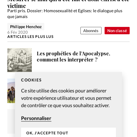
victime
Parti pris. Dossier: Homosexualité et Eglises: le dialogue plus
que jamais
Philippe Henchoz
Abonnés
Non classé
6 Fév 2020
ARTICLES LES PLUS LUS
Les prophéties de l’Apocalypse,
comment les interpréter ?
COOKIES
La série «The Chosen», entre
engouement et critiques
Ce site utilise des cookies pour améliorer
votre expérience utilisateur et vous permet
de contrôler ce que vous souhaitez activer.
Puisses-tu, Jean-Louis Aubert
Personnaliser
OK, J'ACCEPTE TOUT