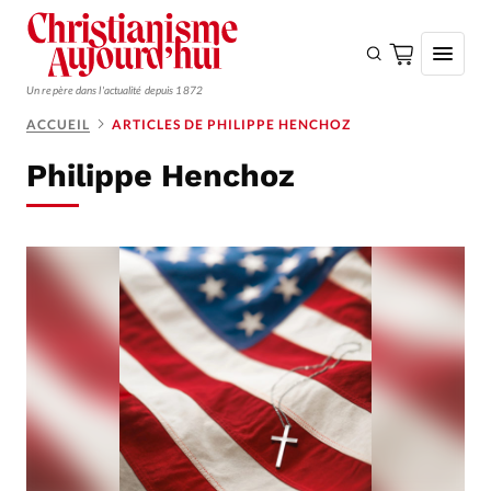
Un repère dans l'actualité depuis 1872
ACCUEIL
ARTICLES DE PHILIPPE HENCHOZ
S'ABONNER
Philippe Henchoz
Monde
Eglises
Opinions
Tous les articles
Faire un don
Emploi
Se connecter