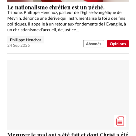
Édition: Internationale
Le nationalisme chrétien est un péché.
Devise:
CHF
Tribune. Philippe Henchoz, pasteur de l'Eglise évangélique de
Meyrin, dénonce une dérive qui instrumentalise la foi à des fins
RUBRIQUES
politiques. Il appelle à un retour aux fondements de l'Evangile, à
Tous les articles
Actualité chrétienne
un christianisme d'accueil, de justice…
Actualité internationale
Chronique
Culture
Philippe Henchoz
Abonnés
Opinions
24 Sep 2025
Dossier
Eglises
Foi
Génération réveil
Monde
Opinions
Publireportage
Relations Aujourd'hui
Société
Tour du monde des Eglises
Trait d'Ixène
Vécu
Vie Intérieure
Mesurer le mal qui a été fait et dont Christ a été