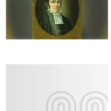
Culture
Dossier
Eglises
Génération réveil
Monde
Publireportage
Relations Auj
Société
Tour du monde des Eg
Trait d'Ixène
Vécu
Vie Int