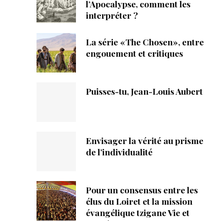
ique
l’Apocalypse, comment les
interpréter ?
s
La série «The Chosen», entre
engouement et critiques
ction
mpte
Puisses-tu, Jean-Louis Aubert
ement d'adresse
ntacter
Envisager la vérité au prisme
de l’individualité
Pour un consensus entre les
élus du Loiret et la mission
évangélique tzigane Vie et