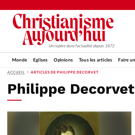
Un repère dans l'actualité depuis 1872
Monde
Eglises
Opinions
Tous les articles
Faire u
ACCUEIL
ARTICLES DE PHILIPPE DECORVET
Philippe Decorvet
RUBRIQUES
Tous les articles
Actualité ch
Actualité internationale
Chro