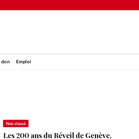
n don
Emploi
Accueil
rétienne
Les abo
nique
Faire u
Non classé
Les 200 ans du Réveil de Genève,