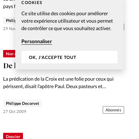
COOKIES
pays francophones. Il fut aussi un lieu de…
Ce site utilise des cookies pour améliorer
votre expérience utilisateur et vous permet
Philippe Decorvet
Abonnés
de contrôler ce que vous souhaitez activer.
29 Nov 2010
Personnaliser
Non classé
OK, J'ACCEPTE TOUT
De la folie à l’allergie de la Croix
La prédication de la Croix est une folie pour ceux qui
périssent, disait l’apôtre Paul. Deux pasteurs et
théologiens plaident pour redonner sa place centrale à ce
message aussi incon-tournable que difficile, de peur
Philippe Decorvet
que…
Abonnés
27 Oct 2009
Dossier