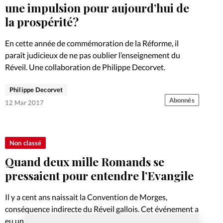
Foi
La bout
une impulsion pour aujourd’hui de
la prospérité?
À propo
Opinions
En cette année de commémoration de la Réforme, il
La réda
paraît judicieux de ne pas oublier l’enseignement du
ourd'hui
Réveil. Une collaboration de Philippe Decorvet.
Mon co
lises
Philippe Decorvet
Abonnés
12 Mar 2017
Changem
érieure
Nous co
Non classé
Quand deux mille Romands se
Emploi
pressaient pour entendre l’Evangile
Il y a cent ans naissait la Convention de Morges,
conséquence indirecte du Réveil gallois. Cet événement a
eu un rayonnement et une influence étonnants dans les