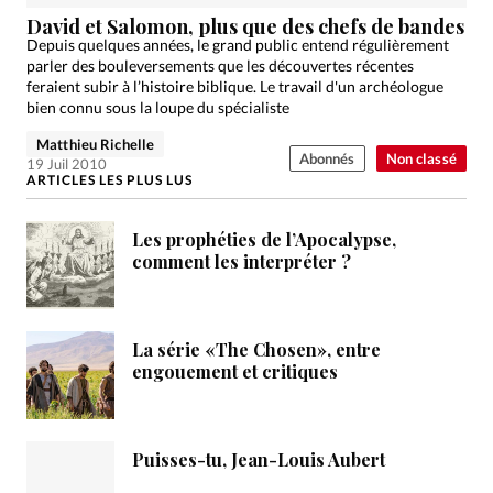
Édition: Internationale
David et Salomon, plus que des chefs de bandes
Devise:
CHF
Depuis quelques années, le grand public entend régulièrement
parler des bouleversements que les découvertes récentes
RUBRIQUES
feraient subir à l’histoire biblique. Le travail d'un archéologue
Tous les articles
Actualité chrétienne
bien connu sous la loupe du spécialiste
Actualité internationale
Chronique
Culture
Matthieu Richelle
Abonnés
Non classé
19 Juil 2010
Dossier
Eglises
Foi
Génération réveil
Monde
ARTICLES LES PLUS LUS
Opinions
Publireportage
Relations Aujourd'hui
Les prophéties de l’Apocalypse,
Société
Tour du monde des Eglises
Trait d'Ixène
comment les interpréter ?
Vécu
Vie Intérieure
La série «The Chosen», entre
engouement et critiques
Puisses-tu, Jean-Louis Aubert