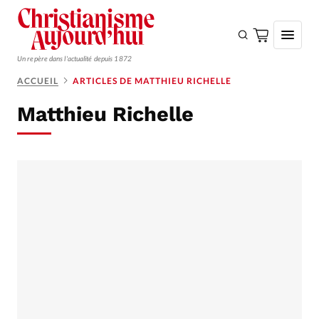
Un repère dans l'actualité depuis 1872
ACCUEIL
ARTICLES DE MATTHIEU RICHELLE
S'ABONNER
Matthieu Richelle
Monde
Eglises
Opinions
Tous les articles
Faire un don
Emploi
Se connecter