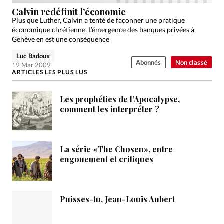
Édition: Internationale
Calvin redéfinit l’économie
Devise:
CHF
Plus que Luther, Calvin a tenté de façonner une pratique
économique chrétienne. L’émergence des banques privées à
RUBRIQUES
Genève en est une conséquence
Tous les articles
Actualité chrétienne
Luc Badoux
Abonnés
Non classé
Actualité internationale
Chronique
Culture
19 Mar 2009
ARTICLES LES PLUS LUS
Dossier
Eglises
Foi
Génération réveil
Monde
Opinions
Publireportage
Relations Aujourd'hui
Les prophéties de l’Apocalypse,
Société
Tour du monde des Eglises
Trait d'Ixène
comment les interpréter ?
Vécu
Vie Intérieure
La série «The Chosen», entre
engouement et critiques
Puisses-tu, Jean-Louis Aubert