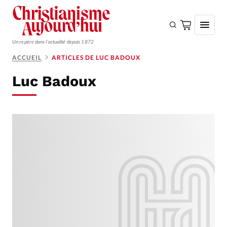
Un repère dans l'actualité depuis 1872
ACCUEIL
ARTICLES DE LUC BADOUX
S'ABONNER
Luc Badoux
Monde
Eglises
Opinions
Tous les articles
Faire un don
Emploi
Se connecter