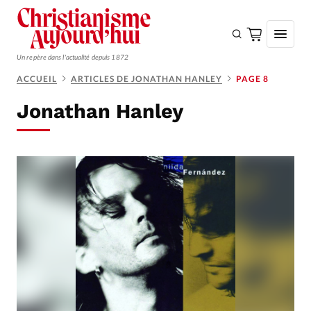
Un repère dans l'actualité depuis 1872
ACCUEIL
ARTICLES DE JONATHAN HANLEY
PAGE 8
S'ABONNER
Jonathan Hanley
Monde
Eglises
Opinions
Tous les articles
Faire un don
Emploi
Se connecter