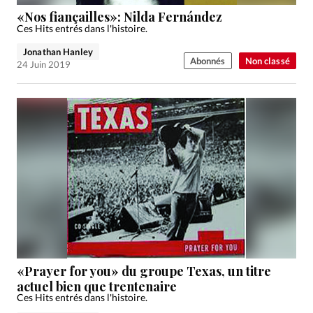
Édition: Internationale
«Nos fiançailles»: Nilda Fernández
Devise:
CHF
Ces Hits entrés dans l'histoire.
Jonathan Hanley
RUBRIQUES
Abonnés
Non classé
24 Juin 2019
Tous les articles
Actualité chrétienne
Actualité internationale
Chronique
Culture
Dossier
Eglises
Foi
Génération réveil
Monde
Opinions
Publireportage
Relations Aujourd'hui
Société
Tour du monde des Eglises
Trait d'Ixène
Vécu
Vie Intérieure
«Prayer for you» du groupe Texas, un titre
actuel bien que trentenaire
Ces Hits entrés dans l'histoire.