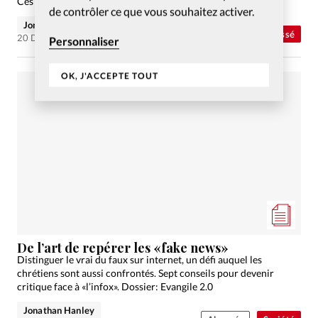
Ces Hits entrés dans l'histoire.
de contrôler ce que vous souhaitez activer.
Jonathan Hanley
Abonnés
Non classé
20 Déc 2018
Personnaliser
OK, J'ACCEPTE TOUT
De l’art de repérer les «fake news»
Distinguer le vrai du faux sur internet, un défi auquel les
chrétiens sont aussi confrontés. Sept conseils pour devenir
critique face à «l’infox». Dossier: Evangile 2.0
Jonathan Hanley