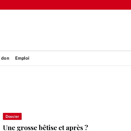
n don
Emploi
Accueil
rétienne
Les abo
nique
Faire u
Dossier
Une grosse bêtise et après ?