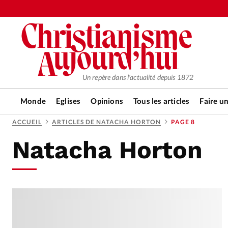
Un repère dans l'actualité depuis 1872
Monde
Eglises
Opinions
Tous les articles
Faire u
ACCUEIL
ARTICLES DE NATACHA HORTON
PAGE 8
Natacha Horton
RUBRIQUES
Tous les articles
Actualité ch
Actualité internationale
Chro