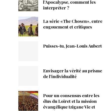
ique
l’Apocalypse, comment les
interpréter ?
s
La série «The Chosen», entre
engouement et critiques
ction
mpte
Puisses-tu, Jean-Louis Aubert
ement d'adresse
ntacter
Envisager la vérité au prisme
de l’individualité
Pour un consensus entre les
élus du Loiret et la mission
évangélique tzigane Vie et