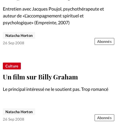
Foi
La bout
Entretien avec Jacques Poujol, psychothérapeute et
À propo
auteur de «L’accompagnement spirituel et
Opinions
psychologique» (Empreinte, 2007)
La réda
ourd'hui
Natacha Horton
Abonnés
26 Sep 2008
Mon co
lises
Changem
Culture
érieure
Un film sur Billy Graham
Nous co
Le principal intéressé ne le soutient pas. Trop romancé
Emploi
Natacha Horton
Abonnés
26 Sep 2008