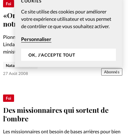
COOKIES
Foi
Ce site utilise des cookies pour améliorer
«On n’a pas mesuré tout de suite
votre expérience utilisateur et vous permet
notre responsabilité»
de contrôler ce que vous souhaitez activer.
Pionnière de la louange au sein de Jeunesse en Mission,
Personnaliser
Linda Panci-McGowen revient sur le rôle et l’exigence du
ministère de chantre
OK, J'ACCEPTE TOUT
Natacha Horton
Abonnés
27 Août 2008
Foi
Des missionnaires qui sortent de
l’ombre
Les missionnaires ont besoin de bases arrières pour bien