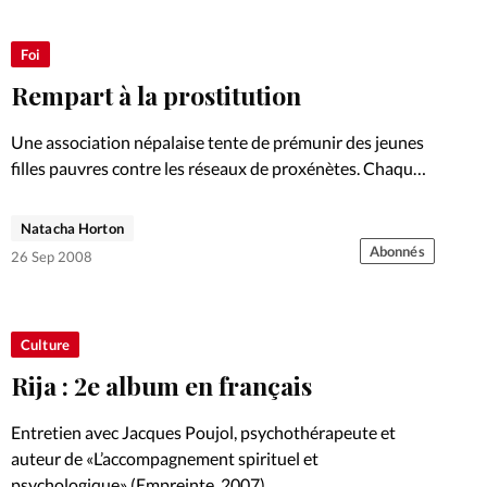
Foi
Rempart à la prostitution
Une association népalaise tente de prémunir des jeunes
filles pauvres contre les réseaux de proxénètes. Chaque
mois, un exemple d’engagement chrétien qui amène une
transformation sur le terrain
Natacha Horton
Abonnés
26 Sep 2008
Culture
Rija : 2e album en français
Entretien avec Jacques Poujol, psychothérapeute et
auteur de «L’accompagnement spirituel et
psychologique» (Empreinte, 2007)