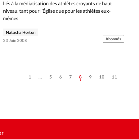
liés à la médiatisation des athlètes croyants de haut
niveau, tant pour l’Église que pour les athlètes eux-
mêmes
Natacha Horton
Abonnés
23 Juin 2008
1
…
5
6
7
8
9
10
11
er