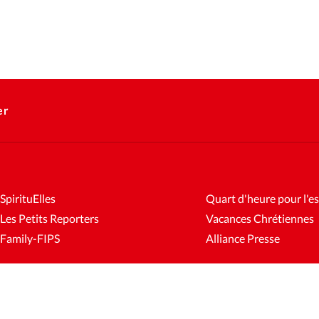
er
SpirituElles
Quart d'heure pour l'es
Les Petits Reporters
Vacances Chrétiennes
Family-FIPS
Alliance Presse
es
Mentions légales
Gestion des cookies