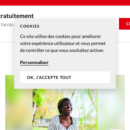
gratuitement
C
e l'accès aux articles web réservés aux abonnés pendant 14
COOKIES
Ce site utilise des cookies pour améliorer
votre expérience utilisateur et vous permet
de contrôler ce que vous souhaitez activer.
Personnaliser
OK, J'ACCEPTE TOUT