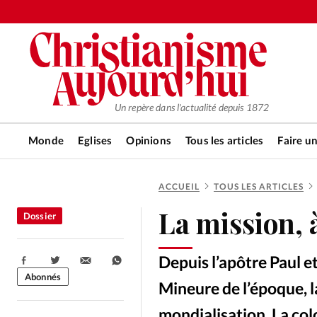
Un repère dans l'actualité depuis 1872
Monde
Eglises
Opinions
Tous les articles
Faire u
ACCUEIL
TOUS LES ARTICLES
RUBRIQUES
La mission, 
Dossier
Tous les articles
Actualité ch
Depuis l’apôtre Paul et
Partager:
Actualité internationale
Chro
Abonnés
Mineure de l’époque, la
mondialisation. La col