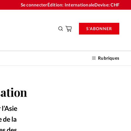
Se connecter
Édition: Internationale
Devise:
CHF
S'ABONNER
Rubriques
sation
nnements
 l’Asie
n don
 de la
es des