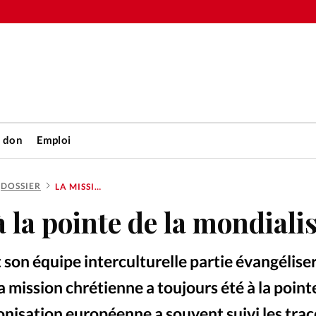
n don
Emploi
DOSSIER
LA MISSION, À LA POINTE DE LA MONDIALISATION
Accueil
à la pointe de la mondiali
rétienne
Les abo
 son équipe interculturelle partie évangéliser
nique
Faire u
 mission chrétienne a toujours été à la pointe
onisation européenne a souvent suivi les trac