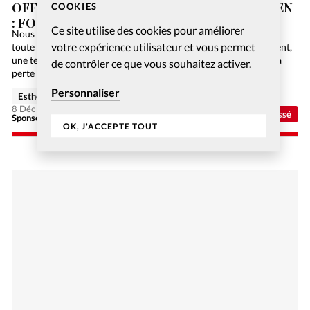
OFFREZ-VOUS UN JEU DE SOCIÉTÉ CHRÉTIEN
COOKIES
: FOUILLES EN GALILÉE
Ce site utilise des cookies pour améliorer
Nous sommes en 2084. L’humanité n’utilise plus de papier car
votre expérience utilisateur et vous permet
toute l’information est numérisée sur Internet. Malheureusement,
une terrible panne informatique de niveau mondial engendre la
de contrôler ce que vous souhaitez activer.
perte de toutes ces précieuses données, et la Bible…
Personnaliser
Esther Hänggi
8 Déc 2020
Non classé
Sponsorisé - Alliance Biblilque Française
OK, J'ACCEPTE TOUT