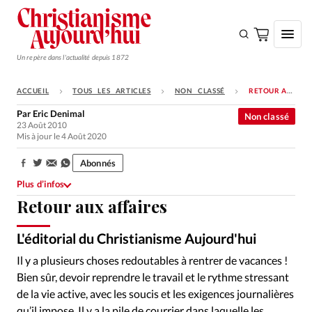
Un repère dans l'actualité depuis 1872
ACCUEIL
TOUS LES ARTICLES
NON CLASSÉ
RETOUR AUX AFFAIRES
S'ABONNER
Par
Eric Denimal
Non classé
23 Août 2010
Monde
Mis à jour le 4 Août 2020
Eglises
Abonnés
Partager:
Opinions
Plus d’infos
Retour aux affaires
Tous les articles
Faire un don
L'éditorial du Christianisme Aujourd'hui
Emploi
Il y a plusieurs choses redoutables à rentrer de vacances !
Bien sûr, devoir reprendre le travail et le rythme stressant
Se connecter
de la vie active, avec les soucis et les exigences journalières
qu’il impose. Il y a la pile de courrier dans laquelle les