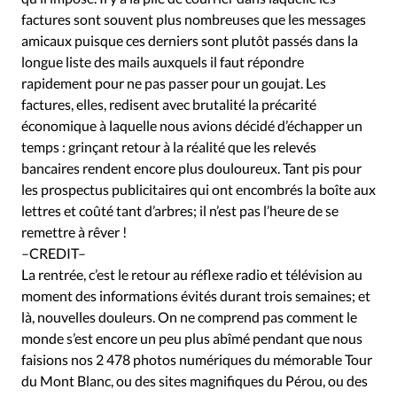
Édition: Internationale
factures sont souvent plus nombreuses que les messages
Devise:
CHF
amicaux puisque ces derniers sont plutôt passés dans la
longue liste des mails auxquels il faut répondre
RUBRIQUES
rapidement pour ne pas passer pour un goujat. Les
Tous les articles
Actualité chrétienne
factures, elles, redisent avec brutalité la précarité
Actualité internationale
Chronique
Culture
économique à laquelle nous avions décidé d’échapper un
Dossier
Eglises
Foi
Génération réveil
Monde
temps : grinçant retour à la réalité que les relevés
Opinions
Publireportage
Relations Aujourd'hui
bancaires rendent encore plus douloureux. Tant pis pour
les prospectus publicitaires qui ont encombrés la boîte aux
Société
Tour du monde des Eglises
Trait d'Ixène
lettres et coûté tant d’arbres; il n’est pas l’heure de se
Vécu
Vie Intérieure
remettre à rêver !
–CREDIT–
La rentrée, c’est le retour au réflexe radio et télévision au
moment des informations évités durant trois semaines; et
là, nouvelles douleurs. On ne comprend pas comment le
monde s’est encore un peu plus abîmé pendant que nous
faisions nos 2 478 photos numériques du mémorable Tour
du Mont Blanc, ou des sites magnifiques du Pérou, ou des