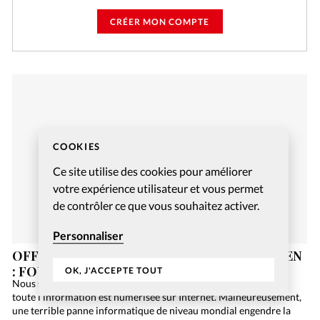
CRÉER MON COMPTE
COOKIES
Ce site utilise des cookies pour améliorer
votre expérience utilisateur et vous permet
de contrôler ce que vous souhaitez activer.
Personnaliser
OFFREZ-VOUS UN JEU DE SOCIÉTÉ CHRÉTIEN
: FOUILLES EN GALILÉE
OK, J'ACCEPTE TOUT
Nous sommes en 2084. L’humanité n’utilise plus de papier car
toute l’information est numérisée sur Internet. Malheureusement,
une terrible panne informatique de niveau mondial engendre la