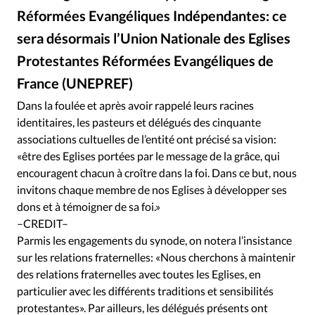
Édition: Internationale
Réformées Evangéliques Indépendantes: ce
Devise:
CHF
sera désormais l’Union Nationale des Eglises
RUBRIQUES
Protestantes Réformées Evangéliques de
Tous les articles
Actualité chrétienne
France (UNEPREF)
Actualité internationale
Chronique
Culture
Dans la foulée et après avoir rappelé leurs racines
Dossier
Eglises
Foi
Génération réveil
Monde
identitaires, les pasteurs et délégués des cinquante
Opinions
Publireportage
Relations Aujourd'hui
associations cultuelles de l’entité ont précisé sa vision:
Société
Tour du monde des Eglises
Trait d'Ixène
«être des Eglises portées par le message de la grâce, qui
encouragent chacun à croître dans la foi. Dans ce but, nous
Vécu
Vie Intérieure
invitons chaque membre de nos Eglises à développer ses
dons et à témoigner de sa foi.»
–CREDIT–
Parmis les engagements du synode, on notera l’insistance
sur les relations fraternelles: «Nous cherchons à maintenir
des relations fraternelles avec toutes les Eglises, en
particulier avec les différents traditions et sensibilités
protestantes». Par ailleurs, les délégués présents ont