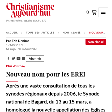
Un repère dans l'actualité depuis 1872
ACCUEIL
TOUS LES ARTICLES
NON CLASSÉ
NOUVEAU NOM POUR LES EREI
S'ABONNER
Par
Eric Denimal
Non classé
19 Mar 2009
Monde
Mis à jour le 4 Août 2020
Eglises
Abonnés
Partager:
Opinions
Plus d’infos
Nouveau nom pour les EREI
Tous les articles
Faire un don
Après une vaste consultation de tous les
Emploi
synodes régionaux depuis 2006, le Synode
national de Bagard, du 13 au 15 mars, a
Se connecter
homologué la nouvelle appellation des Eglises