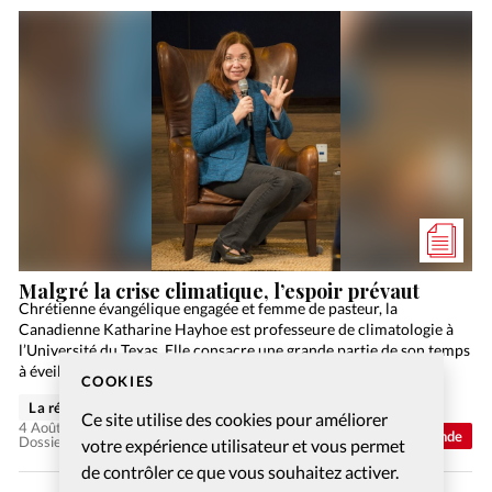
Malgré la crise climatique, l’espoir prévaut
Chrétienne évangélique engagée et femme de pasteur, la
Canadienne Katharine Hayhoe est professeure de climatologie à
l’Université du Texas. Elle consacre une grande partie de son temps
à éveiller les consciences sur le réchauffement climatique.
COOKIES
La rédaction de Christianisme Aujourd'hui
Ce site utilise des cookies pour améliorer
4 Août 2026
Monde
Dossier: Crise climatique, crise spirituelle ?
votre expérience utilisateur et vous permet
de contrôler ce que vous souhaitez activer.