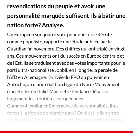
Édition: Internationale
revendications du peuple et avoir une
Devise:
CHF
personnalité marquée suffisent-ils à bâtir une
RUBRIQUES
nation forte? Analyse.
iStockphoto
©
Tous les articles
Actualité chrétienne
Un Européen sur quatre vote pour une force décrite
Actualité internationale
Chronique
Culture
comme populiste, rapporte une étude publiée par le
Dossier
Eglises
Foi
Génération réveil
Monde
Guardian fin novembre. Des chiffres qui ont triplé en vingt
ans. Ces mouvements ont du succès en Europe centrale et
Opinions
Publireportage
Relations Aujourd'hui
de l’Est. Ils se traduisent avec des votes importants pour le
Société
Tour du monde des Eglises
Trait d'Ixène
parti ultra-nationaliste Jobbik en Hongrie, la percée de
Vécu
Vie Intérieure
l’AfD en Allemagne, l’arrivée du FPÖ au pouvoir en
Autriche, ou d’une coalition Ligue du Nord-Mouvement
cinq étoiles en Italie. Mais cette tendance dépasse
largement les frontières européennes.
Comment expliquer l’émergence de personnalités dites
fortes à la tête de nombreux pays? Quel est le lien entre
ces derniers? Faut-il y voir une faillite des partis chrétiens-
démocrates, sociaux-démocrates ou libéraux?