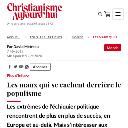
Un repère dans l'actualité depuis 1872
ACCUEIL
TOUS LES ARTICLES
MONDE
LES MAUX QUI SE CACHENT DERRIÈRE LE POPULISME
S'ABONNER
Par
David Métreau
Monde
7 Fév 2019
Monde
Mis à jour le 9 Oct 2020
Eglises
Abonnés
Partager:
Opinions
Plus d’infos
Les maux qui se cachent derrière le
Tous les articles
populisme
Faire un don
Emploi
Les extrêmes de l'échiquier politique
rencontrent de plus en plus de succès, en
Se connecter
Europe et au-delà. Mais s'intéresser aux