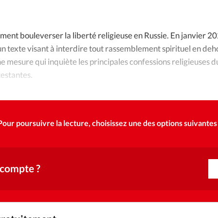
Foi
La bout
À propo
Opinions
ement bouleverser la liberté religieuse en Russie. En janvier 2
n texte visant à interdire tout rassemblement spirituel en deh
La réda
ourd'hui
ne mesure qui inquiète les principales confessions religieuses d
testantes.
Mon co
lises
Changem
érieure
Pour poursuivre la lecture, choisissez une des options suivantes 
Nous co
Emploi
 compte ?