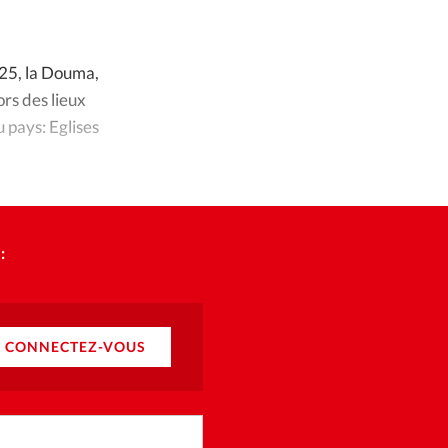
ique
GettyImages
©
s
025, la Douma,
ors des lieux
ction
u pays: Eglises
mpte
ement d'adresse
:
ntacter
CONNECTEZ-VOUS