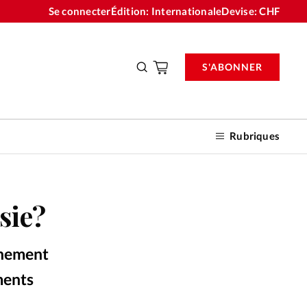
Se connecter
Édition: Internationale
Devise:
CHF
S'ABONNER
Rubriques
sie?
nnements
ernement
n don
ments