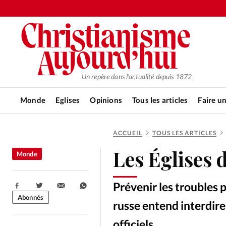
Un repère dans l'actualité depuis 1872
Monde
Eglises
Opinions
Tous les articles
Faire u
ACCUEIL
TOUS LES ARTICLES
RUBRIQUES
Les Églises 
Monde
Tous les articles
Actualité ch
Prévenir les troubles 
Partager:
Actualité internationale
Chro
Abonnés
russe entend interdire
officiels.