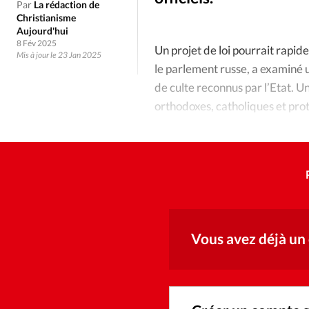
Culture
Dossier
Eglises
Par
La rédaction de
Christianisme
Aujourd'hui
Génération réveil
Monde
8 Fév 2025
Un projet de loi pourrait rapid
Mis à jour le 23 Jan 2025
le parlement russe, a examiné u
Publireportage
Relations Auj
de culte reconnus par l’Etat. U
orthodoxes, catholiques et pro
Société
Tour du monde des Eg
Trait d'Ixène
Vécu
Vie Int
Vous avez déjà un