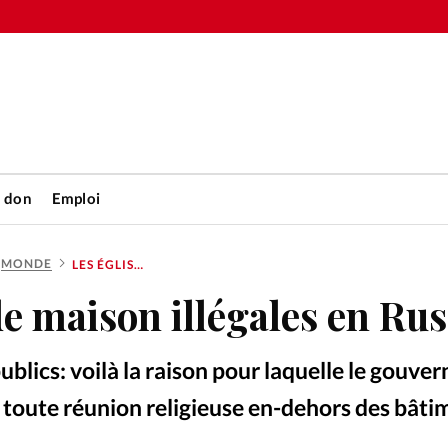
n don
Emploi
MONDE
LES ÉGLISES DE MAISON ILLÉGALES EN RUSSIE?
Accueil
de maison illégales en Rus
rétienne
Les abo
publics: voilà la raison pour laquelle le gouv
nique
Faire u
 toute réunion religieuse en-dehors des bâti