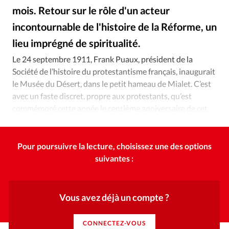
Édition: Internationale
mois. Retour sur le rôle d'un acteur
Devise:
CHF
incontournable de l'histoire de la Réforme, un
RUBRIQUES
lieu imprégné de spiritualité.
Alliance Presse
©
Tous les articles
Actualité chrétienne
Le 24 septembre 1911, Frank Puaux, président de la
Actualité internationale
Chronique
Culture
Société de l’histoire du protestantisme français, inaugurait
Dossier
Eglises
Foi
Génération réveil
Monde
le Musée du Désert, dans le petit hameau de Mialet. C’est
avec un faste discret, propre aux protestants, qu’est
Opinions
Publireportage
Relations Aujourd'hui
commémoré cette année le centième anniversaire de cet
Société
Tour du monde des Eglises
Trait d'Ixène
incontournable musée.
Vécu
Vie Intérieure
Pour poursuivre la lecture, choisissez une des options
suivantes :
Vous avez déjà un compte ?
CONNECTEZ-VOUS