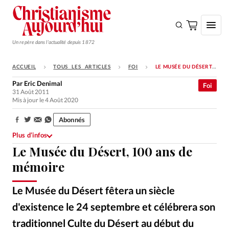
Un repère dans l'actualité depuis 1872
ACCUEIL
TOUS LES ARTICLES
FOI
LE MUSÉE DU DÉSERT, 100 ANS DE MÉMOIRE
S'ABONNER
Par
Eric Denimal
Foi
31 Août 2011
Monde
Mis à jour le 4 Août 2020
Eglises
Abonnés
Partager:
Opinions
Plus d’infos
Le Musée du Désert, 100 ans de
Tous les articles
mémoire
Faire un don
Emploi
Le Musée du Désert fêtera un siècle
d'existence le 24 septembre et célébrera son
Se connecter
traditionnel Culte du Désert au début du