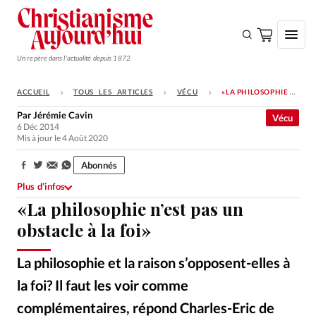
Un repère dans l'actualité depuis 1872
ACCUEIL
TOUS LES ARTICLES
VÉCU
«LA PHILOSOPHIE N’EST PAS UN OBSTACLE À LA FOI»
S'ABONNER
Par
Jérémie Cavin
Vécu
6 Déc 2014
Monde
Mis à jour le 4 Août 2020
Eglises
Abonnés
Partager:
Opinions
Plus d’infos
«La philosophie n’est pas un
Tous les articles
obstacle à la foi»
Faire un don
Emploi
La philosophie et la raison s’opposent-elles à
la foi? Il faut les voir comme
Se connecter
complémentaires, répond Charles-Eric de