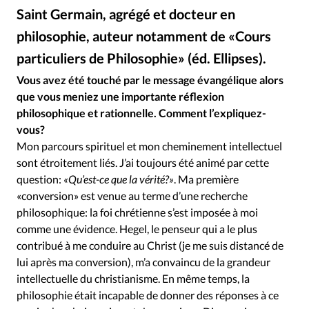
Édition: Internationale
Saint Germain, agrégé et docteur en
Devise:
CHF
philosophie, auteur notamment de «Cours
RUBRIQUES
particuliers de Philosophie» (éd. Ellipses).
Alliance Presse
©
Tous les articles
Actualité chrétienne
Vous avez été touché par le message évangélique alors
Actualité internationale
Chronique
Culture
que vous meniez une importante réflexion
Dossier
Eglises
Foi
Génération réveil
Monde
philosophique et rationnelle. Comment l’expliquez-
vous?
Opinions
Publireportage
Relations Aujourd'hui
Mon parcours spirituel et mon cheminement intellectuel
Société
Tour du monde des Eglises
Trait d'Ixène
sont étroitement liés. J’ai toujours été animé par cette
Vécu
Vie Intérieure
question:
«Qu’est-ce que la vérité?»
. Ma première
«conversion» est venue au terme d’une recherche
philosophique: la foi chrétienne s’est imposée à moi
comme une évidence. Hegel, le penseur qui a le plus
contribué à me conduire au Christ (je me suis distancé de
lui après ma conversion), m’a convaincu de la grandeur
intellectuelle du christianisme. En même temps, la
philosophie était incapable de donner des réponses à ce