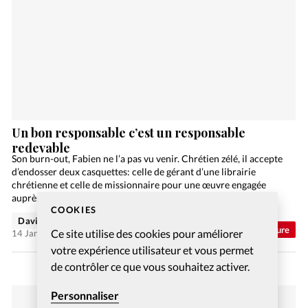
Un bon responsable c’est un responsable
redevable
Son burn-out, Fabien ne l’a pas vu venir. Chrétien zélé, il accepte
d’endosser deux casquettes: celle de gérant d’une librairie
chrétienne et celle de missionnaire pour une œuvre engagée
auprès de la jeunesse. «Je suis…
COOKIES
David Nadaud
Abonnés
Vie Intérieure
Ce site utilise des cookies pour améliorer
14 Jan 2022
votre expérience utilisateur et vous permet
de contrôler ce que vous souhaitez activer.
Personnaliser