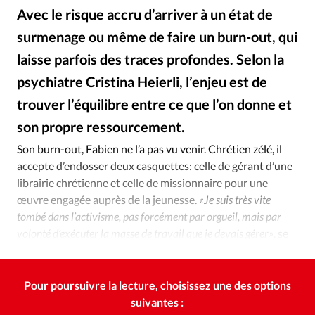
Édition: Internationale
Avec le risque accru d’arriver à un état de
Devise:
CHF
surmenage ou même de faire un burn-out, qui
RUBRIQUES
laisse parfois des traces profondes. Selon la
Tous les articles
Actualité chrétienne
psychiatre Cristina Heierli, l’enjeu est de
Actualité internationale
Chronique
Culture
trouver l’équilibre entre ce que l’on donne et
Dossier
Eglises
Foi
Génération réveil
Monde
son propre ressourcement.
Alliance Presse
©
Opinions
Publireportage
Relations Aujourd'hui
Son burn-out, Fabien ne l’a pas vu venir. Chrétien zélé, il
Société
Tour du monde des Eglises
Trait d'Ixène
accepte d’endosser deux casquettes: celle de gérant d’une
Vécu
Vie Intérieure
librairie chrétienne et celle de missionnaire pour une
œuvre engagée auprès de la jeunesse.
«Je suis très vite
tombé dans l’activisme, pas forcément par orgueil, mais par
volonté d’exécuter la masse de travail que je devais gérer»
, se
souvient-t-il.
Pour poursuivre la lecture, choisissez une des options
suivantes :