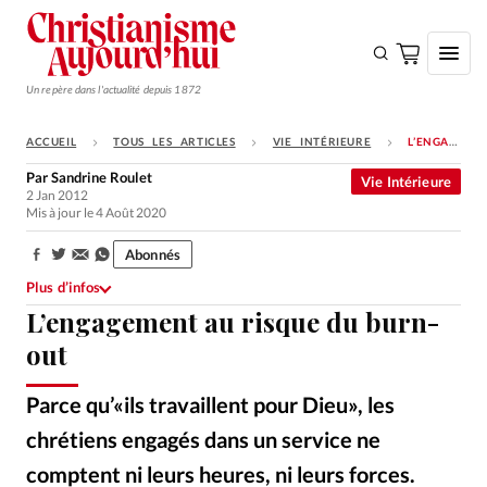
Un repère dans l'actualité depuis 1872
ACCUEIL
TOUS LES ARTICLES
VIE INTÉRIEURE
L’ENGAGEMENT AU RISQUE DU BURN-OUT
S'ABONNER
Par
Sandrine Roulet
Vie Intérieure
2 Jan 2012
Monde
Mis à jour le 4 Août 2020
Eglises
Abonnés
Partager:
Opinions
Plus d’infos
L’engagement au risque du burn-
Tous les articles
out
Faire un don
Emploi
Parce qu’«ils travaillent pour Dieu», les
chrétiens engagés dans un service ne
Se connecter
comptent ni leurs heures, ni leurs forces.