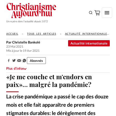
Un repère dans l'actualité depuis 1872
ACCUEIL
TOUS LES ARTICLES
ACTUALITÉ INTERNATIONALE
S'ABONNER
Par
Christelle Bankolé
Actualité internationale
23 Mai 2021
Monde
Mis à jour le 19 Avr 2021
Eglises
Abonnés
Partager:
Opinions
Plus d’infos
«Je me couche et m’endors en
Tous les articles
paix»… malgré la pandémie?
Faire un don
Emploi
La crise pandémique a passé le cap des douze
mois et elle fait apparaître de premiers
Se connecter
stigmates durables: le dérèglement des