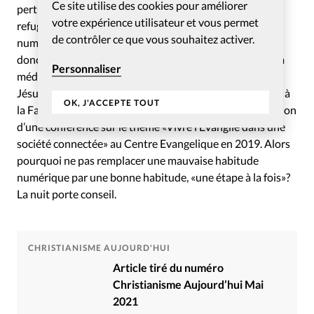
Ce site utilise des cookies pour améliorer
perturbateur, il peut en revanche devenir une valeur
votre expérience utilisateur et vous permet
refuge: «Dormez! L’utilisation excessive des outils
de contrôler ce que vous souhaitez activer.
numériques entraîne souvent un manque de sommeil et
donc une moins grande disponibilité pour la réflexion, la
Personnaliser
méditation et la délectation de la Bonne Nouvelle de
Jésus-Christ», soulignait Dominique Angers, professeur à
OK, J'ACCEPTE TOUT
la Faculté de théologie évangélique à Montréal à l’occasion
d’une conférence sur le thème «Vivre l’Evangile dans une
société connectée» au Centre Evangelique en 2019. Alors
pourquoi ne pas remplacer une mauvaise habitude
numérique par une bonne habitude, «une étape à la fois»?
La nuit porte conseil.
CHRISTIANISME AUJOURD'HUI
Article tiré du numéro
Christianisme Aujourd’hui Mai
2021