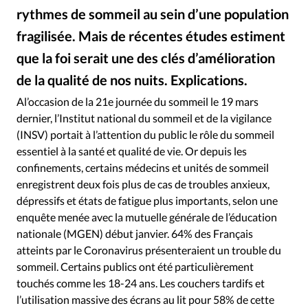
Édition: Internationale
rythmes de sommeil au sein d’une population
Devise:
CHF
fragilisée. Mais de récentes études estiment
RUBRIQUES
que la foi serait une des clés d’amélioration
Tous les articles
Actualité chrétienne
de la qualité de nos nuits. Explications.
Istockphoto
©
Actualité internationale
Chronique
Culture
Al’occasion de la 21e journée du sommeil le 19 mars
Dossier
Eglises
Foi
Génération réveil
Monde
dernier, l’Institut national du sommeil et de la vigilance
Opinions
Publireportage
Relations Aujourd'hui
(INSV) portait à l’attention du public le rôle du sommeil
Société
Tour du monde des Eglises
Trait d'Ixène
essentiel à la santé et qualité de vie. Or depuis les
confinements, certains médecins et unités de sommeil
Vécu
Vie Intérieure
enregistrent deux fois plus de cas de troubles anxieux,
dépressifs et états de fatigue plus importants, selon une
enquête menée avec la mutuelle générale de l’éducation
nationale (MGEN) début janvier. 64% des Français
atteints par le Coronavirus présenteraient un trouble du
sommeil. Certains publics ont été particulièrement
touchés comme les 18-24 ans. Les couchers tardifs et
l’utilisation massive des écrans au lit pour 58% de cette