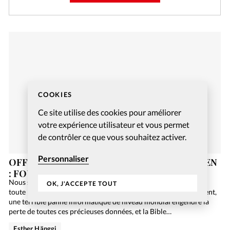
COOKIES
Ce site utilise des cookies pour améliorer
votre expérience utilisateur et vous permet
de contrôler ce que vous souhaitez activer.
Personnaliser
OFFREZ-VOUS UN JEU DE SOCIÉTÉ CHRÉTIEN
: FOUILLES EN GALILÉE
Nous sommes en 2084. L’humanité n’utilise plus de papier car
OK, J'ACCEPTE TOUT
toute l’information est numérisée sur Internet. Malheureusement,
une terrible panne informatique de niveau mondial engendre la
perte de toutes ces précieuses données, et la Bible…
Esther Hänggi