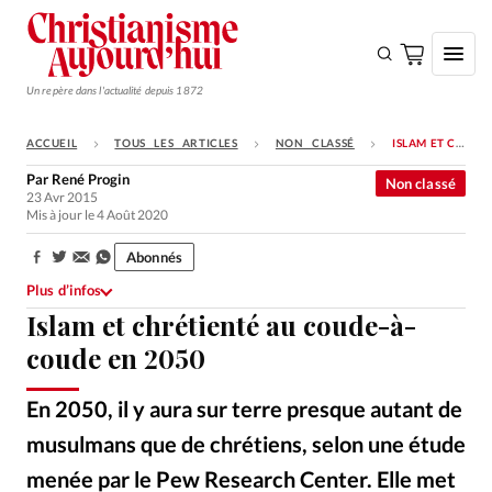
Un repère dans l'actualité depuis 1872
ACCUEIL
TOUS LES ARTICLES
NON CLASSÉ
ISLAM ET CHRÉTIENTÉ AU COUDE-À-COUDE EN 2050
S'ABONNER
Par
René Progin
Non classé
23 Avr 2015
Monde
Mis à jour le 4 Août 2020
Eglises
Abonnés
Partager:
Opinions
Plus d’infos
Islam et chrétienté au coude-à-
Tous les articles
coude en 2050
Faire un don
Emploi
En 2050, il y aura sur terre presque autant de
musulmans que de chrétiens, selon une étude
Se connecter
menée par le Pew Research Center. Elle met