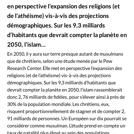
Édition: Internationale
en perspective l’expansion des religions (et
Devise:
CHF
de l’athéisme) vis-à-vis des projections
RUBRIQUES
démographiques. Sur les 9,3 milliards
Tous les articles
Actualité chrétienne
d’habitants que devrait compter la planète en
Actualité internationale
Chronique
Culture
2050, l’islam…
Dossier
Eglises
Foi
Génération réveil
Monde
En 2050, il y aura sur terre presque autant de musulmans
Opinions
Publireportage
Relations Aujourd'hui
que de chrétiens, selon une étude menée par le Pew
Société
Tour du monde des Eglises
Trait d'Ixène
Research Center. Elle met en perspective l’expansion des
Vécu
Vie Intérieure
religions (et de l’athéisme) vis-à-vis des projections
démographiques. Sur les 9,3 milliards d’habitants que
devrait compter la planète en 2050, l’islam rassemblerait
donc 2, 76 milliards de fidèles , pour s’élever ainsi à près de
30% de la population mondiale. Les chrétiens, eux,
risquent proportionnellement de stagner et de compter 2,
91 milliards de personnes. Un Européen sur dix pourrait se
considérer comme musulman. L’étude prend en compte un
taux de natalité plus élevé au sein des populations