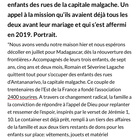
Édition: Internationale
enfants des rues de la capitale malgache. Un
Devise:
CHF
appel à la mission qu’ils avaient déjà tous les
deux avant leur mariage et qui s’est affermi
RUBRIQUES
Tous les articles
Actualité chrétienne
en 2019. Portrait.
DR
©
Actualité internationale
Chronique
Culture
«
Nous avons vendu notre maison hier et nous espérons
Dossier
Eglises
Foi
Génération réveil
Monde
décoller en juillet pour Madagascar, dès la réouverture des
Opinions
Publireportage
Relations Aujourd'hui
frontières.» Accompagnés de leurs trois enfants, de sept
ans, cinq ans et deux mois, Romain et Séverine Lagache
Société
Tour du monde des Eglises
Trait d'Ixène
quittent tout pour s’occuper des enfants des rues
Vécu
Vie Intérieure
d’Antananarivo, la capitale malgache. Ce couple de
trentenaires de l’Est de la France a fondé l’association
2400 sourires
. A travers ce changement radical, la famille a
la conviction de répondre à l’appel de Dieu pour replanter
et ressemer de l’espoir, inspirés par le verset de Jérémie 1,
10. Le container est déjà prêt, rempli à un tiers des affaires
de la famille et aux deux tiers restants de dons pour les
enfants sur place: vêtements, jouets et matériel