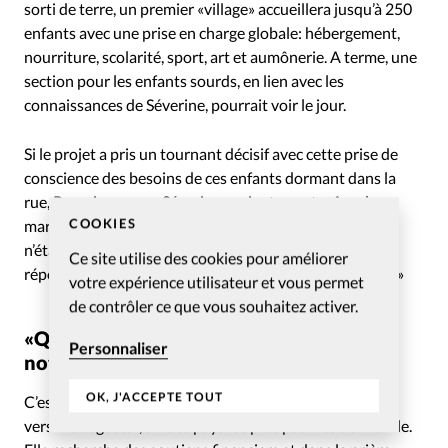
sorti de terre, un premier «village» accueillera jusqu’à 250
enfants avec une prise en charge globale: hébergement,
nourriture, scolarité, sport, art et aumônerie. A terme, une
section pour les enfants sourds, en lien avec les
connaissances de Séverine, pourrait voir le jour.
Si le projet a pris un tournant décisif avec cette prise de
conscience des besoins de ces enfants dormant dans la
rue, Romain comme Séverine avaient avant même leur
COOKIES
mariage chacun la volonté d’ouvrir un orphelinat. «Ce
n’était pas une révélation mais un appel. On peut y
Ce site utilise des cookies pour améliorer
répondre ou non. Sinon, Dieu envoie quelqu’un d’autre.»
votre expérience utilisateur et vous permet
de contrôler ce que vous souhaitez activer.
«Que faisons-nous de notre argent, de
Personnaliser
notre temps?»
OK, J'ACCEPTE TOUT
C’est en paix que la famille Lagache prépare son départ
vers Madagascar, un des pays les plus pauvres du monde.