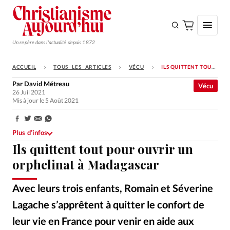
Un repère dans l'actualité depuis 1872
ACCUEIL
TOUS LES ARTICLES
VÉCU
ILS QUITTENT TOUT POUR OUVRIR UN ORPHELINAT À MADAGASCAR
S'ABONNER
Par
David Métreau
Vécu
26 Juil 2021
Monde
Mis à jour le 5 Août 2021
Eglises
Partager:
Opinions
Plus d’infos
Ils quittent tout pour ouvrir un
Tous les articles
orphelinat à Madagascar
Faire un don
Avec leurs trois enfants, Romain et Séverine
Emploi
Lagache s’apprêtent à quitter le confort de
Se connecter
leur vie en France pour venir en aide aux