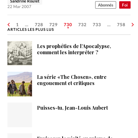
Sandrine Roulet
Abonnés
Foi
22 Mar 2007
1
…
728
729
730
732
733
…
758
ARTICLES LES PLUS LUS
Les prophéties de l’Apocalypse,
comment les interpréter ?
La série «The Chosen», entre
engouement et critiques
Puisses-tu, Jean-Louis Aubert