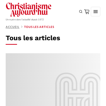
Un repère dans l'actualité depuis 1872
ACCUEIL
TOUS LES ARTICLES
S'ABONNER
Tous les articles
Monde
Eglises
Opinions
Tous les articles
Faire un don
Emploi
Se connecter