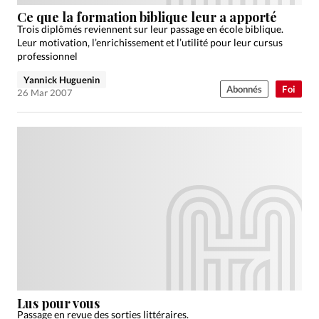
Édition: Française
Ce que la formation biblique leur a apporté
Devise:
CHF
Trois diplômés reviennent sur leur passage en école biblique.
Leur motivation, l’enrichissement et l’utilité pour leur cursus
RUBRIQUES
professionnel
Tous les articles
Actualité chrétienne
Yannick Huguenin
Abonnés
Foi
Actualité internationale
Chronique
Culture
26 Mar 2007
Dossier
Eglises
Foi
Génération réveil
Monde
Opinions
Publireportage
Relations Aujourd'hui
Société
Tour du monde des Eglises
Trait d'Ixène
Vécu
Vie Intérieure
Lus pour vous
Passage en revue des sorties littéraires.