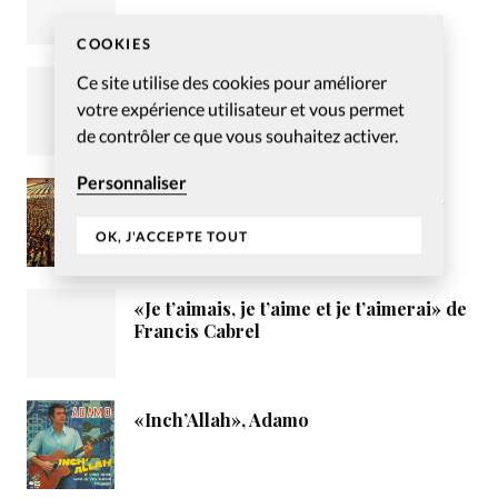
COOKIES
Ce site utilise des cookies pour améliorer
Envisager la vérité au prisme de
l’individualité
votre expérience utilisateur et vous permet
de contrôler ce que vous souhaitez activer.
Personnaliser
Pour un consensus entre les élus du
Loiret et la mission évangélique
OK, J'ACCEPTE TOUT
tzigane Vie et Lumière
«Je t’aimais, je t’aime et je t’aimerai» de
Francis Cabrel
«Inch’Allah», Adamo