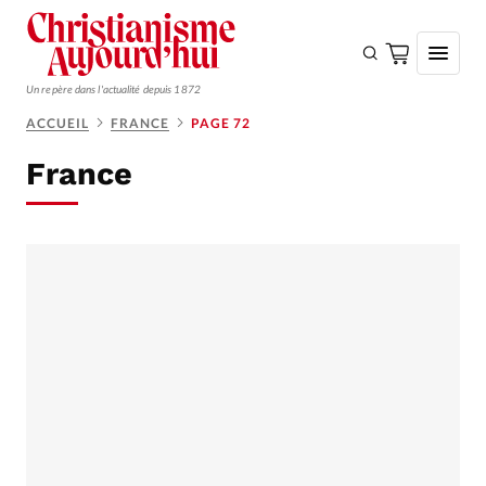
Un repère dans l'actualité depuis 1872
ACCUEIL
FRANCE
PAGE 72
S'ABONNER
France
Monde
Eglises
Opinions
Tous les articles
Faire un don
Emploi
Se connecter