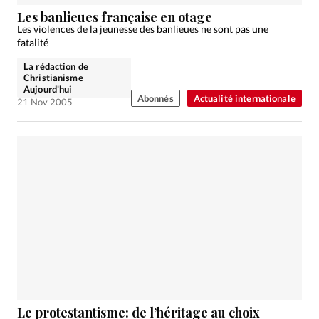
Édition: Française
Les banlieues française en otage
Devise:
CHF
Les violences de la jeunesse des banlieues ne sont pas une
fatalité
RUBRIQUES
La rédaction de
Tous les articles
Actualité chrétienne
Christianisme
Aujourd'hui
Actualité internationale
Chronique
Culture
Abonnés
Actualité internationale
21 Nov 2005
Dossier
Eglises
Foi
Génération réveil
Monde
Opinions
Publireportage
Relations Aujourd'hui
Société
Tour du monde des Eglises
Trait d'Ixène
Vécu
Vie Intérieure
Le protestantisme: de l’héritage au choix