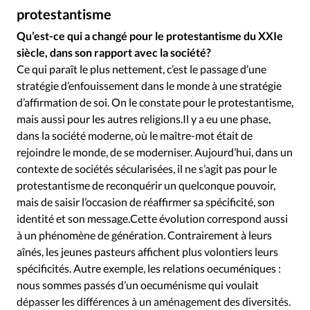
Édition: Internationale
protestantisme
Alliance Presse
©
Devise:
CHF
Qu’est-ce qui a changé pour le protestantisme du XXIe
siècle, dans son rapport avec la société?
RUBRIQUES
Tous les articles
Actualité chrétienne
Ce qui paraît le plus nettement, c’est le passage d’une
stratégie d’enfouissement dans le monde à une stratégie
Actualité internationale
Chronique
Culture
d’affirmation de soi. On le constate pour le protestantisme,
Dossier
Eglises
Foi
Génération réveil
Monde
mais aussi pour les autres religions.Il y a eu une phase,
Opinions
Publireportage
Relations Aujourd'hui
dans la société moderne, où le maître-mot était de
Société
Tour du monde des Eglises
Trait d'Ixène
rejoindre le monde, de se moderniser. Aujourd’hui, dans un
contexte de sociétés sécularisées, il ne s’agit pas pour le
Vécu
Vie Intérieure
protestantisme de reconquérir un quelconque pouvoir,
mais de saisir l’occasion de réaffirmer sa spécificité, son
identité et son message.Cette évolution correspond aussi
à un phénomène de génération. Contrairement à leurs
aînés, les jeunes pasteurs affichent plus volontiers leurs
spécificités. Autre exemple, les relations oecuméniques :
nous sommes passés d’un oecuménisme qui voulait
dépasser les différences à un aménagement des diversités.