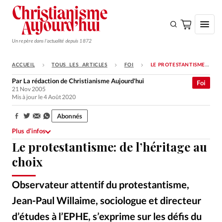
Un repère dans l'actualité depuis 1872
ACCUEIL
TOUS LES ARTICLES
FOI
LE PROTESTANTISME: DE L’HÉRITAGE AU CHOIX
S'ABONNER
Par
La rédaction de Christianisme Aujourd'hui
Foi
21 Nov 2005
Monde
Mis à jour le 4 Août 2020
Eglises
Abonnés
Partager:
Opinions
Plus d’infos
Le protestantisme: de l’héritage au
Tous les articles
choix
Faire un don
Emploi
Observateur attentif du protestantisme,
Jean-Paul Willaime, sociologue et directeur
Se connecter
d’études à l’EPHE, s’exprime sur les défis du