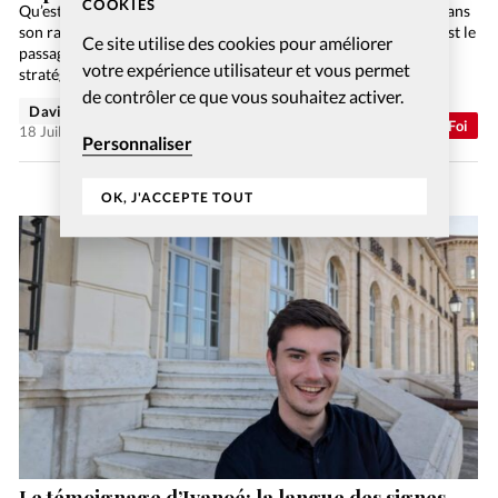
COOKIES
Qu’est-ce qui a changé pour le protestantisme du XXIe siècle, dans
son rapport avec la société? Ce qui paraît le plus nettement, c’est le
Ce site utilise des cookies pour améliorer
passage d’une stratégie d’enfouissement dans le monde à une
votre expérience utilisateur et vous permet
stratégie d’affirmation…
de contrôler ce que vous souhaitez activer.
David Métreau
Abonnés
Foi
18 Juil 2026
Personnaliser
OK, J'ACCEPTE TOUT