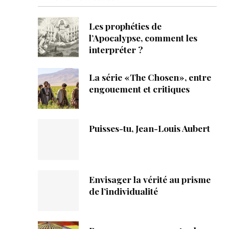
ique
Les prophéties de
s
l’Apocalypse, comment les
interpréter ?
ction
La série «The Chosen», entre
mpte
engouement et critiques
ement d'adresse
Puisses-tu, Jean-Louis Aubert
ntacter
Envisager la vérité au prisme
de l’individualité