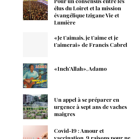
Pour un consensus entre les
élus du Loiret et la mission
évangélique tzigane Vie et
Lumière
«Je t’aimais, je t’aime et je
t’aimerai» de Francis Cabrel
«Inch’Allah», Adamo
Un appel à se préparer en
urgence à sept ans de vaches
maigres
Covid-19 : Amour et
vaccination, 9 raisons pour ne