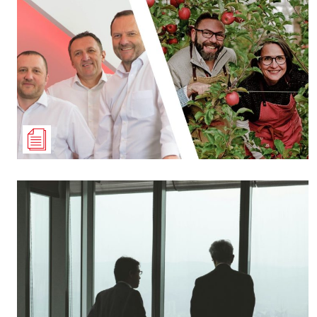
Culture
Dossier
Eglises
Génération réveil
Monde
Publireportage
Relations Auj
Société
Tour du monde des Eg
Trait d'Ixène
Vécu
Vie Int