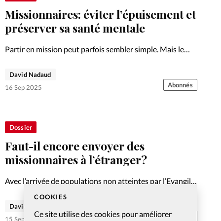
Missionnaires: éviter l’épuisement et
préserver sa santé mentale
Partir en mission peut parfois sembler simple. Mais le
choc culturel, le stress et l’isolement mettent à rude
épreuve la santé mentale et spirituelle des missionnaires.
David Nadaud
Abonnés
16 Sep 2025
Dossier
Faut-il encore envoyer des
missionnaires à l’étranger?
Avec l’arrivée de populations non atteintes par l’Evangile
dans nos pays, Daniel Oddon, directeur de la mission
COOKIES
Audiovie, explique pourquoi la mission d’envoi reste
David Métreau
Ce site utilise des cookies pour améliorer
essentielle et comment la repenser.
Abonnés
15 Sep 2025