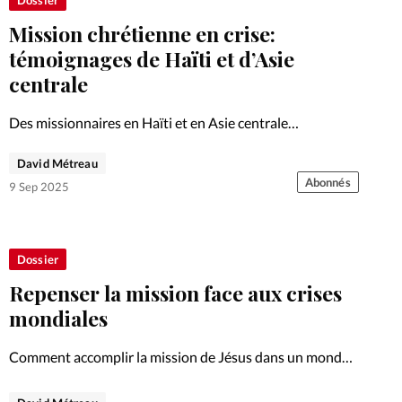
Mission chrétienne en crise:
témoignages de Haïti et d’Asie
centrale
Des missionnaires en Haïti et en Asie centrale
poursuivent leur appel malgré guerres, instabilité
David Métreau
politique et relocalisations forcées. Témoignages sur la
Abonnés
résilience et l’adaptation de la mission chrétienne.
9 Sep 2025
Dossier
Repenser la mission face aux crises
mondiales
Comment accomplir la mission de Jésus dans un monde
en bouleversement? Patrick Johnstone invite les
chrétiens à adapter leur approche missionnaire face aux