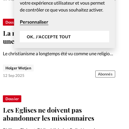
votre expérience utilisateur et vous permet
de contrôler ce que vous souhaitez activer.
Personnaliser
Dossier
La mission transculturelle est-elle
OK, J'ACCEPTE TOUT
une sorte de colonialisme?
Le christianisme a longtemps été vu comme une religion
d’Occidentaux, et la mission comme le bras culturel du
colonialisme. Est-elle encore pertinente aujourd’hui?
Holger Wetjen
Abonnés
12 Sep 2025
Dossier
Les Eglises ne doivent pas
abandonner les missionnaires