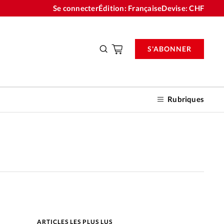
Se connecter
Édition: Française
Devise:
CHF
S'ABONNER
Rubriques
nnements
n don
ARTICLES LES PLUS LUS