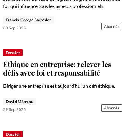
foi, qui influence tous les aspects professionnels.
Francis-George Sarpédon
Abonnés
30 Sep 2025
Dossier
Éthique en entreprise: relever les
défis avec foi et responsabilité
Diriger une entreprise est aujourd’hui un défi éthique
majeur. Entre responsabilité sociale et attentes des
salariés, l’éthique chrétienne rappelle que le travail peut
David Métreau
devenir un service rendu à Dieu.
Abonnés
29 Sep 2025
Dossier