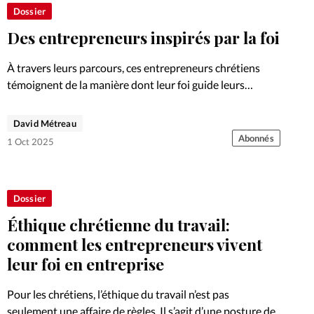
Foi
La bout
Dossier
Des entrepreneurs inspirés par la foi
À propo
Opinions
À travers leurs parcours, ces entrepreneurs chrétiens
La réda
ourd'hui
témoignent de la manière dont leur foi guide leurs
décisions, inspire leurs équipes et donne du sens à leur
Mon co
engagement.
David Métreau
lises
Abonnés
1 Oct 2025
Changem
érieure
Nous co
Dossier
Éthique chrétienne du travail:
Emploi
comment les entrepreneurs vivent
leur foi en entreprise
Pour les chrétiens, l’éthique du travail n’est pas
seulement une affaire de règles. Il s’agit d’une posture de