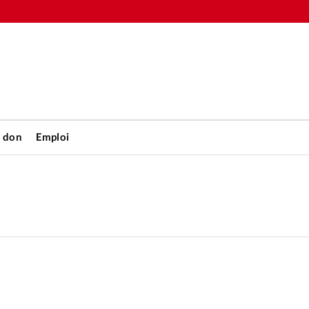
n don
Emploi
Accueil
rétienne
Les abo
nique
Faire u