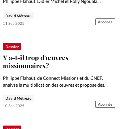
Philippe Flahaut, Didier Michel et Rolly Ngouala
rappellent que la mission fait partie de l’ADN de l’Eglise.
Soutenir les missionnaires, c’est s’impliquer
David Métreau
concrètement sur le terrain.
Abonnés
11 Sep 2025
Dossier
Y a-t-il trop d’œuvres
missionnaires?
Philippe Flahaut, de Connect Missions et du CNEF,
analyse la multiplication des œuvres et propose des
pistes de collaboration.
David Métreau
Abonnés
10 Sep 2025
Dossier