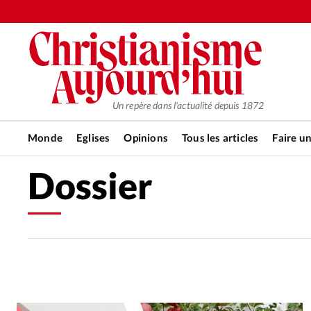
Un repère dans l'actualité depuis 1872
Monde
Eglises
Opinions
Tous les articles
Faire u
Dossier
RUBRIQUES
Tous les articles
Actualité ch
Actualité internationale
Chro