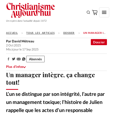
Un repère dans l'actualité depuis 1872
ACCUEIL
TOUS LES ARTICLES
DOSSIER
UN MANAGER INTÈGRE, ÇA CHANGE TOUT!
S'ABONNER
Par
David Métreau
Dossier
2 Oct 2025
Monde
Mis à jour le 17 Sep 2025
Eglises
Abonnés
Partager:
Opinions
Plus d’infos
Un manager intègre, ça change
Tous les articles
tout!
Faire un don
Emploi
L’un se distingue par son intégrité, l’autre par
un management toxique; l’histoire de Julien
Se connecter
rappelle que les actes d’un responsable