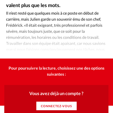
Édition: Internationale
valent plus que les mots.
juriymaslak.gmail.com – Depositphotos / Selon une étude ADP menée dans huit pays européens en 2019, 23% des salariés considéraient le mauvais management comme le frein principal à leur productivité.
©
Devise:
CHF
Il n’est resté que quelques mois à ce poste en début de
carrière, mais Julien garde un souvenir ému de son chef,
RUBRIQUES
Tous les articles
Actualité chrétienne
Frédérick. «Il était exigeant, très professionnel et parfois
sévère, mais toujours juste, que ce soit pour la
Actualité internationale
Chronique
Culture
rémunération, les horaires ou les conditions de travail.
Dossier
Eglises
Foi
Génération réveil
Monde
Travailler dans son équipe était apaisant, car nous savions
Opinions
Publireportage
Relations Aujourd'hui
que si nous faisions consciencieusement nos tâches, nous
Société
Tour du monde des Eglises
Trait d'Ixène
serions traités avec équité.»
Vécu
Vie Intérieure
Pour poursuivre la lecture, choisissez une des options
suivantes :
Vous avez déjà un compte ?
CONNECTEZ-VOUS