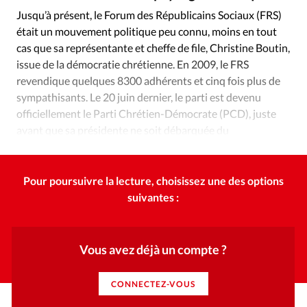
Édition: Internationale
Jusqu’à présent, le Forum des Républicains Sociaux (FRS)
Devise:
CHF
était un mouvement politique peu connu, moins en tout
cas que sa représentante et cheffe de file, Christine Boutin,
RUBRIQUES
issue de la démocratie chrétienne. En 2009, le FRS
Tous les articles
Actualité chrétienne
revendique quelques 8300 adhérents et cinq fois plus de
Actualité internationale
Chronique
Culture
sympathisants. Le 20 juin dernier, le parti est devenu
Dossier
Eglises
Foi
Génération réveil
Monde
officiellement le Parti Chrétien-Démocrate (PCD), juste
Opinions
Publireportage
Relations Aujourd'hui
avant que sa présidente ne soit débarquée du
gouvernement Fillon lors du remaniement.
Société
Tour du monde des Eglises
Trait d'Ixène
Vécu
Vie Intérieure
Pour poursuivre la lecture, choisissez une des options
suivantes :
Vous avez déjà un compte ?
CONNECTEZ-VOUS