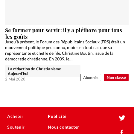
Se former pour servir: il y a pléthore pour tous
les goûts
Jusqu’à présent, le Forum des Républicains Sociaux (FRS) était un
mouvement politique peu connu, moins en tout cas que sa
représentante et cheffe de file, Christine Boutin, issue de la
démocratie chrétienne. En 2009, le…
La rédaction de Christianisme
Aujourd'hui
Abonnés
Non classé
2 Mai 2020
Acheter
Publicité
Soutenir
Nous contacter