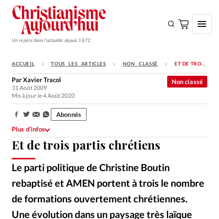
Un repère dans l'actualité depuis 1872
ACCUEIL
TOUS LES ARTICLES
NON CLASSÉ
ET DE TROIS PARTIS CHRÉTIENS
S'ABONNER
Par
Xavier Tracol
Non classé
31 Août 2009
Monde
Mis à jour le 4 Août 2020
Eglises
Abonnés
Partager:
Opinions
Plus d’infos
Et de trois partis chrétiens
Tous les articles
Faire un don
Le parti politique de Christine Boutin
Emploi
rebaptisé et AMEN portent à trois le nombre
de formations ouvertement chrétiennes.
Se connecter
Une évolution dans un paysage très laïque
Christine Boutin.
©