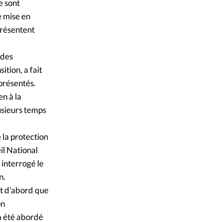
ique
e sont
e mise en
s
présentent
ction
 des
tion, a fait
mpte
 présentés.
n à la
ement d'adresse
lusieurs temps
ntacter
e la protection
il National
interrogé le
n.
ut d’abord que
on
 a été abordé