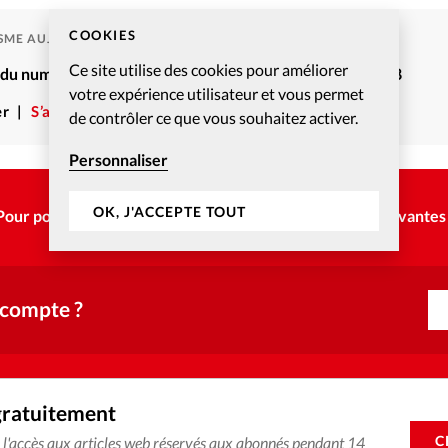
COOKIES
ISME AUJOURD'HUI
Ce site utilise des cookies pour améliorer
é du numéro Christianisme Aujourd’hui – Juillet-Août 2008
votre expérience utilisateur et vous permet
r
S’abonner
de contrôler ce que vous souhaitez activer.
Personnaliser
OK, J'ACCEPTE TOUT
Pour poursuivre la lecture, choisissez une des options suivantes 
 compte ?
gratuitement
C
e l'accès aux articles web réservés aux abonnés pendant 14