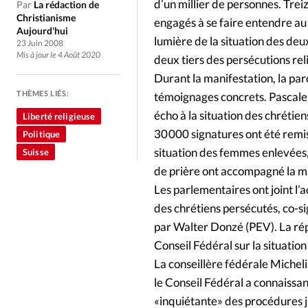
Culture
Dossier
Eglises
d’un millier de personnes. Treiz
Par
La rédaction de
Christianisme
engagés à se faire entendre au
Aujourd'hui
Génération réveil
Monde
lumière de la situation des deu
23 Juin 2008
Mis à jour le 4 Août 2020
deux tiers des persécutions reli
Durant la manifestation, la pa
Publireportage
Relations Auj
THÈMES LIÉS:
témoignages concrets. Pascale 
écho à la situation des chrétien
Liberté religieuse
Société
Tour du monde des Eg
30 000 signatures ont été remi
Politique
situation des femmes enlevées, 
Suisse
Trait d'Ixène
Vécu
Vie Int
de prière ont accompagné la m
Les parlementaires ont joint l’a
des chrétiens persécutés, co-si
par Walter Donzé (PEV). La rép
Conseil Fédéral sur la situation
La conseillère fédérale Micheli
le Conseil Fédéral a connaissa
«inquiétante» des procédures ju