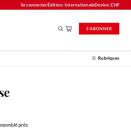
Se connecter
Édition: Internationale
Devise:
CHF
S'ABONNER
Rubriques
se
nnements
n don
rassemblé près