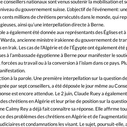
Foi
La bout
e conseillers nationaux sont venus soutenir la mobilisation et s
 niveau du gouvernement suisse. L’objectif de l’événement : un
À propo
Opinions
x cents millions de chrétiens persécutés dans le monde, qui re
gieuses, ainsi qu’une interpellation directe à Berne.
La réda
role a également été donnée aux représentants des Églises et à
ourd'hui
Warda, ancienne ministre irakienne du gouvernement de transi
Mon co
s en Irak. Les cas de l’Algérie et de l’Égypte ont également été
lises
ses à l’ambassade égyptienne à Berne pour manifester le soutie
Changem
forcées au travail ou à la conversion à l’islam dans ce pays. P
érieure
anifestation.
Nous co
ction à la parole. Une première interpellation sur la question d
gnée par sept conseillers, a été déposée le jour même au Conse
Emploi
onse est encore attendue. Le 2 juin, Claude Ruey a également 
 des chrétiens en Algérie et leur prise de position sur la questio
ne Calmy Rey a déjà fait connaître sa réponse. Elle affirme to
nce des problèmes des chrétiens en Algérie et de l’augmentati
diciaires et condamnations les visant. Le sujet, poursuit-elle,