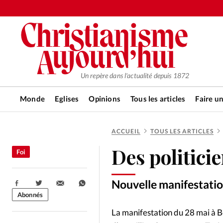
Un repère dans l'actualité depuis 1872
Monde
Eglises
Opinions
Tous les articles
Faire u
ACCUEIL
TOUS LES ARTICLES
RUBRIQUES
Des politicie
Foi
Tous les articles
Actualité ch
Nouvelle manifestatio
Partager:
Actualité internationale
Chro
Abonnés
La manifestation du 28 mai à B