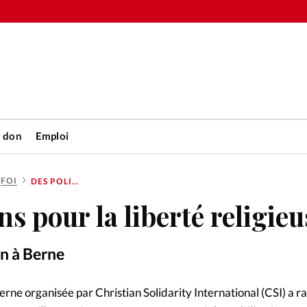
n don
Emploi
FOI
DES POLITICIENS POUR LA LIBERTÉ RELIGIEUSE
Accueil
ns pour la liberté religieu
rétienne
Les abo
n à Berne
nique
Faire u
erne organisée par Christian Solidarity International (CSI) a 