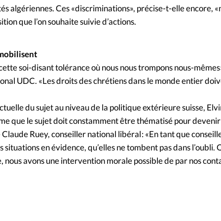
tés algériennes. Ces «discriminations», précise-t-elle encore, 
ition que l’on souhaite suivie d’actions.
mobilisent
de cette soi-disant tolérance où nous nous trompons nous-mêmes
ional UDC. «Les droits des chrétiens dans le monde entier doiv
tuelle du sujet au niveau de la politique extérieure suisse, Elv
ime que le sujet doit constamment être thématisé pour devenir
Claude Ruey, conseiller national libéral : «En tant que conseill
s situations en évidence, qu’elles ne tombent pas dans l’oubli.
se, nous avons une intervention morale possible de par nos conta