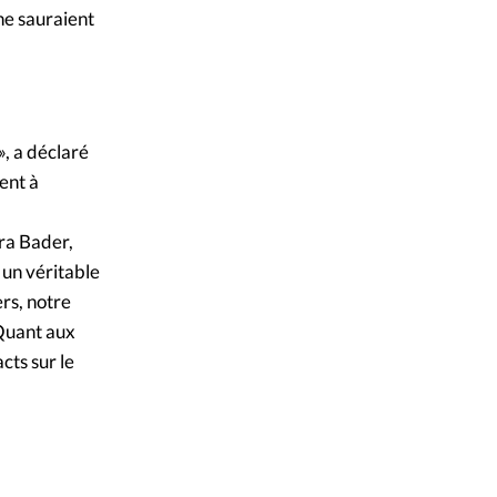
«ne sauraient
», a déclaré
ent à
ira Bader,
 un véritable
ers, notre
 Quant aux
cts sur le