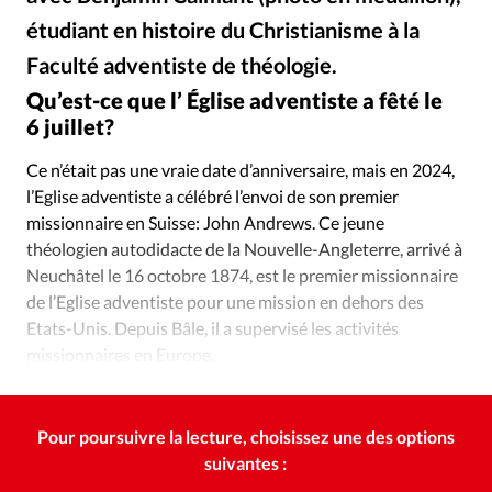
Édition: Internationale
étudiant en histoire du Christianisme à la
Devise:
CHF
Faculté adventiste de théologie.
RUBRIQUES
Qu’est-ce que l’ Église adventiste a fêté le
Tous les articles
Actualité chrétienne
6 juillet?
Actualité internationale
Chronique
Culture
Ce n’était pas une vraie date d’anniversaire, mais en 2024,
Dossier
Eglises
Foi
Génération réveil
Monde
l’Eglise adventiste a célébré l’envoi de son premier
Opinions
Publireportage
Relations Aujourd'hui
missionnaire en Suisse: John Andrews. Ce jeune
Société
Tour du monde des Eglises
Trait d'Ixène
théologien autodidacte de la Nouvelle-Angleterre, arrivé à
Vécu
Vie Intérieure
Neuchâtel le 16 octobre 1874, est le premier missionnaire
de l’Eglise adventiste pour une mission en dehors des
Etats-Unis. Depuis Bâle, il a supervisé les activités
missionnaires en Europe.
Pour poursuivre la lecture, choisissez une des options
suivantes :