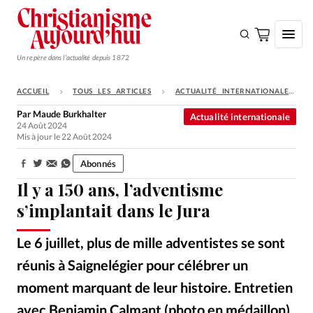
Un repère dans l'actualité depuis 1872
ACCUEIL
TOUS LES ARTICLES
ACTUALITÉ INTERNATIONALE
S'ABONNER
Par
Maude Burkhalter
Actualité internationale
24 Août 2024
Monde
Mis à jour le 22 Août 2024
Eglises
Abonnés
Partager:
Opinions
Il y a 150 ans, l’adventisme
Tous les articles
s’implantait dans le Jura
Faire un don
Le 6 juillet, plus de mille adventistes se sont
Emploi
réunis à Saignelégier pour célébrer un
moment marquant de leur histoire. Entretien
Se connecter
avec Benjamin Calmant (photo en médaillon),