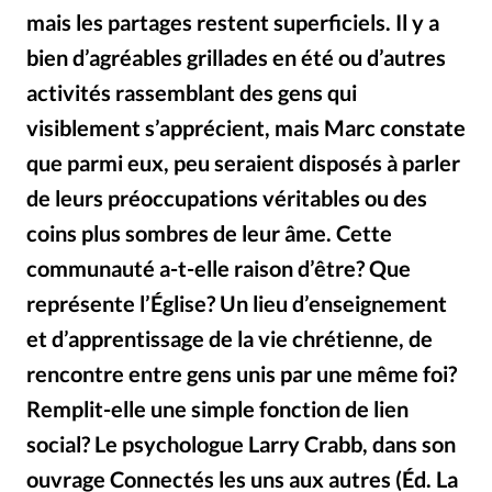
Édition: Internationale
mais les partages restent superficiels. Il y a
Devise:
CHF
bien d’agréables grillades en été ou d’autres
RUBRIQUES
activités rassemblant des gens qui
Tous les articles
Actualité chrétienne
visiblement s’apprécient, mais Marc constate
Actualité internationale
Chronique
Culture
que parmi eux, peu seraient disposés à parler
Dossier
Eglises
Foi
Génération réveil
Monde
de leurs préoccupations véritables ou des
Opinions
Publireportage
Relations Aujourd'hui
coins plus sombres de leur âme. Cette
Société
Tour du monde des Eglises
Trait d'Ixène
communauté a-t-elle raison d’être? Que
Vécu
Vie Intérieure
représente l’Église? Un lieu d’enseignement
et d’apprentissage de la vie chrétienne, de
rencontre entre gens unis par une même foi?
Remplit-elle une simple fonction de lien
social? Le psychologue Larry Crabb, dans son
ouvrage Connectés les uns aux autres (Éd. La