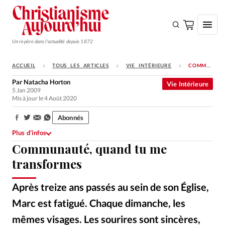
Un repère dans l'actualité depuis 1872
ACCUEIL
TOUS LES ARTICLES
VIE INTÉRIEURE
COMMUNAUTÉ, QUAND TU ME TRANSFORMES
S'ABONNER
Par
Natacha Horton
Vie Intérieure
5 Jan 2009
Monde
Mis à jour le 4 Août 2020
Eglises
Abonnés
Partager:
Opinions
Plus d’infos
Communauté, quand tu me
Tous les articles
transformes
Faire un don
Emploi
Après treize ans passés au sein de son Église,
Marc est fatigué. Chaque dimanche, les
Se connecter
mêmes visages. Les sourires sont sincères,