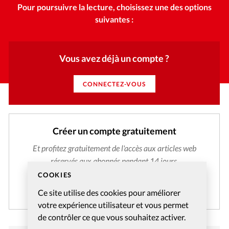
Pour poursuivre la lecture, choisissez une des options
suivantes :
Vous avez déjà un compte ?
CONNECTEZ-VOUS
Créer un compte gratuitement
Et profitez gratuitement de l'accès aux articles web
réservés aux abonnés pendant 14 jours.
COOKIES
CRÉER MON COMPTE
Ce site utilise des cookies pour améliorer
votre expérience utilisateur et vous permet
de contrôler ce que vous souhaitez activer.