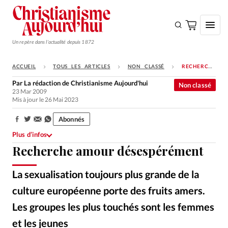
Un repère dans l'actualité depuis 1872
ACCUEIL
TOUS LES ARTICLES
NON CLASSÉ
RECHERCHE AMOUR DÉSESPÉRÉMENT
S'ABONNER
Par
La rédaction de Christianisme Aujourd'hui
Non classé
23 Mar 2009
Monde
Mis à jour le 26 Mai 2023
Eglises
Abonnés
Partager:
Opinions
Plus d’infos
Recherche amour désespérément
Tous les articles
Faire un don
La sexualisation toujours plus grande de la
Emploi
culture européenne porte des fruits amers.
Les groupes les plus touchés sont les femmes
Se connecter
et les jeunes