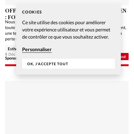
OFFREZ-VOUS UN JEU DE SOCIÉTÉ CHRÉTIEN
COOKIES
: FOUILLES EN GALILÉE
Nous sommes en 2084. L’humanité n’utilise plus de papier car
Ce site utilise des cookies pour améliorer
toute l’information est numérisée sur Internet. Malheureusement,
votre expérience utilisateur et vous permet
une terrible panne informatique de niveau mondial engendre la
de contrôler ce que vous souhaitez activer.
perte de toutes ces précieuses données, et la Bible…
Personnaliser
Esther Hänggi
8 Déc 2020
Non classé
Sponsorisé - Alliance Biblilque Française
OK, J'ACCEPTE TOUT