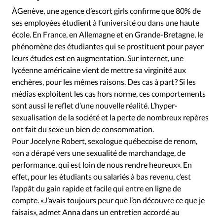
Édition: Internationale
ÀGenève, une agence d’escort girls confirme que 80% de
Devise:
CHF
ses employées étudient à l’université ou dans une haute
école. En France, en Allemagne et en Grande-Bretagne, le
RUBRIQUES
phénomène des étudiantes qui se prostituent pour payer
Tous les articles
Actualité chrétienne
leurs études est en augmentation. Sur internet, une
Actualité internationale
Chronique
Culture
lycéenne américaine vient de mettre sa virginité aux
Dossier
Eglises
Foi
Génération réveil
Monde
enchères, pour les mêmes raisons. Des cas à part ? Si les
Opinions
Publireportage
Relations Aujourd'hui
médias exploitent les cas hors norme, ces comportements
sont aussi le reflet d’une nouvelle réalité. L’hyper-
Société
Tour du monde des Eglises
Trait d'Ixène
sexualisation de la société et la perte de nombreux repères
Vécu
Vie Intérieure
ont fait du sexe un bien de consommation.
Pour Jocelyne Robert, sexologue québecoise de renom,
«on a dérapé vers une sexualité de marchandage, de
performance, qui est loin de nous rendre heureux». En
effet, pour les étudiants ou salariés à bas revenu, c’est
l’appât du gain rapide et facile qui entre en ligne de
compte. «J’avais toujours peur que l’on découvre ce que je
faisais», admet Anna dans un entretien accordé au