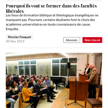
Édition: Internationale
Pourquoi ils vont se former dans des facultés
Devise:
CHF
libérales
Les lieux de formation biblique et théologique évangéliques ne
RUBRIQUES
manquent pas. Pourtant, certains étudiants font le choix des
Tous les articles
Actualité chrétienne
académies universitaires en toute connaissance de cause.
Enquête.
Actualité internationale
Chronique
Culture
Nicolas Fouquet
Dossier
Eglises
Foi
Génération réveil
Monde
Abonnés
Non classé
30 Nov 2019
Opinions
Publireportage
Relations Aujourd'hui
Société
Tour du monde des Eglises
Trait d'Ixène
Vécu
Vie Intérieure