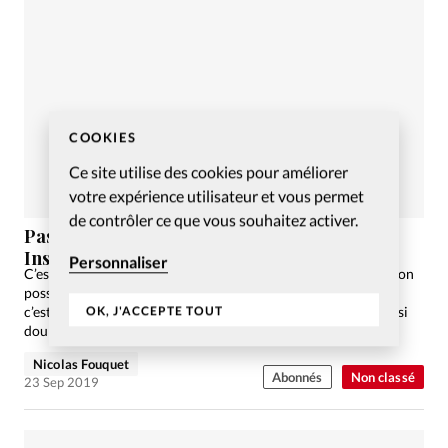
COOKIES
Ce site utilise des cookies pour améliorer
votre expérience utilisateur et vous permet
de contrôler ce que vous souhaitez activer.
Pasteurs en vue, ils renient leur foi via
Instagram
Personnaliser
C’est un sujet nouveau pour la sociologie, une autre déclinaison
possible des récits de conversion. Pour l’Eglise, en revanche,
OK, J'ACCEPTE TOUT
c’est une éventualité présente dès les origines et toujours aussi
douloureuse. Réactions. Photo: Cela fait quatre…
Nicolas Fouquet
Abonnés
Non classé
23 Sep 2019