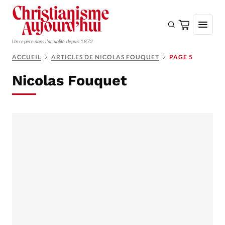
Un repère dans l'actualité depuis 1872
ACCUEIL
ARTICLES DE NICOLAS FOUQUET
PAGE 5
S'ABONNER
Nicolas Fouquet
Monde
Eglises
Opinions
Tous les articles
Faire un don
Emploi
Se connecter