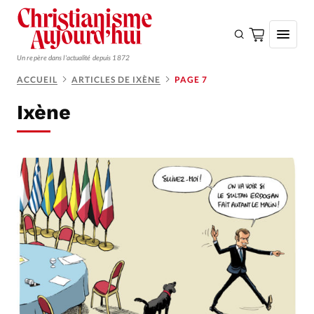
Un repère dans l'actualité depuis 1872
ACCUEIL
ARTICLES DE IXÈNE
PAGE 7
S'ABONNER
Ixène
Monde
Eglises
Opinions
Tous les articles
Faire un don
Emploi
Se connecter