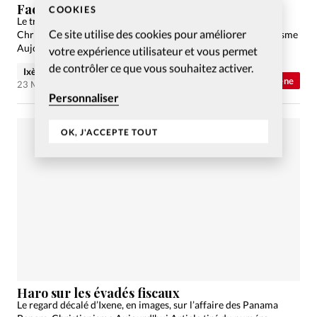
Facebook accusé de parti-pris éditorial
COOKIES
Le trait d’Ixene, toujours décalé, sur l’actualité récente.
Ce site utilise des cookies pour améliorer
Christianisme Aujourd'hui Article tiré du numéro Christianisme
Aujourd’hui juin 2016 Commander S’abonner
votre expérience utilisateur et vous permet
de contrôler ce que vous souhaitez activer.
Ixène
Abonnés
Trait d'Ixène
23 Mai 2016
Personnaliser
OK, J'ACCEPTE TOUT
Haro sur les évadés fiscaux
Le regard décalé d’Ixene, en images, sur l’affaire des Panama