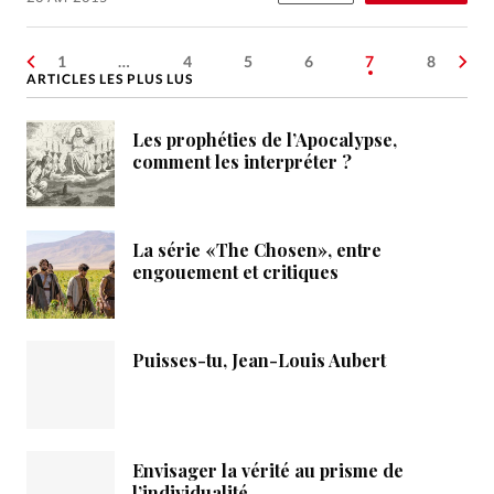
1
…
4
5
6
7
8
ARTICLES LES PLUS LUS
Les prophéties de l’Apocalypse,
comment les interpréter ?
La série «The Chosen», entre
engouement et critiques
Puisses-tu, Jean-Louis Aubert
Envisager la vérité au prisme de
l’individualité