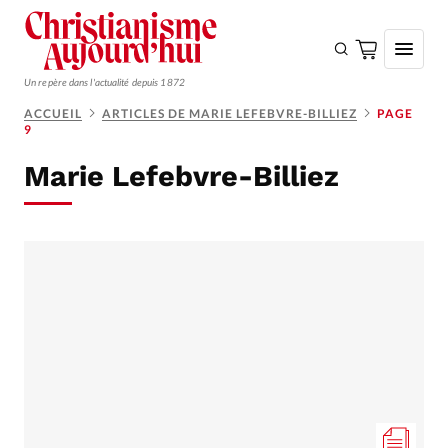
Un repère dans l'actualité depuis 1872
ACCUEIL
ARTICLES DE MARIE LEFEBVRE-BILLIEZ
PAGE
9
S'ABONNER
Marie Lefebvre-Billiez
Monde
Eglises
Opinions
Tous les articles
Faire un don
Emploi
Se connecter