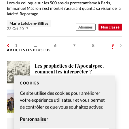
Lors du colloque sur les 500 ans du protestantisme à Paris,
Emmanuel Macron s’est montré rassurant quant à sa vision de la
laïcité. Reportage.
Marie Lefebvre-Billiez
Abonnés
Non classé
23 Oct 2017
1
…
6
7
8
9
ARTICLES LES PLUS LUS
Les prophéties de l’Apocalypse,
comment les interpréter ?
COOKIES
Ce site utilise des cookies pour améliorer
La série «The Chosen», entre
votre expérience utilisateur et vous permet
engouement et critiques
de contrôler ce que vous souhaitez activer.
Personnaliser
Puisses-tu, Jean-Louis Aubert