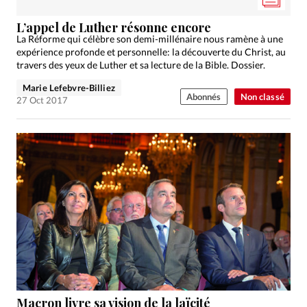
Édition: Internationale
L’appel de Luther résonne encore
Devise:
CHF
La Réforme qui célèbre son demi-millénaire nous ramène à une
expérience profonde et personnelle: la découverte du Christ, au
RUBRIQUES
travers des yeux de Luther et sa lecture de la Bible. Dossier.
Tous les articles
Actualité chrétienne
Actualité internationale
Chronique
Culture
Marie Lefebvre-Billiez
Abonnés
Non classé
27 Oct 2017
Dossier
Eglises
Foi
Génération réveil
Monde
Opinions
Publireportage
Relations Aujourd'hui
Société
Tour du monde des Eglises
Trait d'Ixène
Vécu
Vie Intérieure
Macron livre sa vision de la laïcité