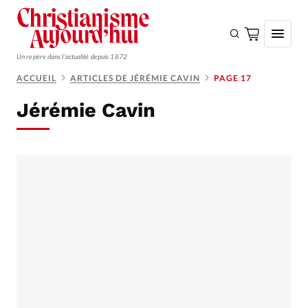
Un repère dans l'actualité depuis 1872
ACCUEIL
ARTICLES DE JÉRÉMIE CAVIN
PAGE 17
S'ABONNER
Jérémie Cavin
Monde
Eglises
Opinions
Tous les articles
Faire un don
Emploi
Se connecter