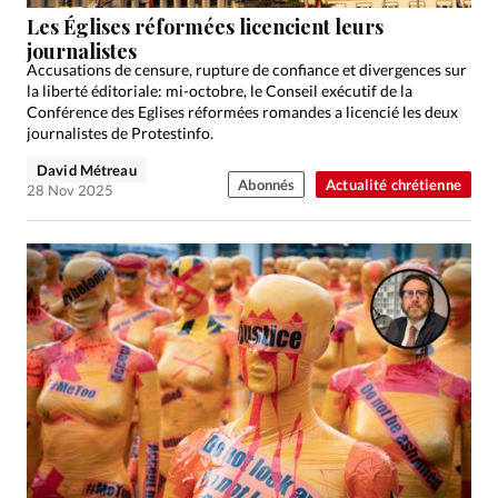
Édition: Internationale
Les Églises réformées licencient leurs
Devise:
CHF
journalistes
Accusations de censure, rupture de confiance et divergences sur
RUBRIQUES
la liberté éditoriale: mi-octobre, le Conseil exécutif de la
Tous les articles
Actualité chrétienne
Conférence des Eglises réformées romandes a licencié les deux
journalistes de Protestinfo.
Actualité internationale
Chronique
Culture
David Métreau
Dossier
Eglises
Foi
Génération réveil
Monde
Abonnés
Actualité chrétienne
28 Nov 2025
Opinions
Publireportage
Relations Aujourd'hui
Société
Tour du monde des Eglises
Trait d'Ixène
Vécu
Vie Intérieure