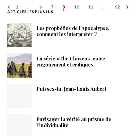
1
…
6
7
8
10
11
…
62
ARTICLES LES PLUS LUS
Les prophéties de l’Apocalypse,
comment les interpréter ?
La série «The Chosen», entre
engouement et critiques
Puisses-tu, Jean-Louis Aubert
Envisager la vérité au prisme de
l’individualité