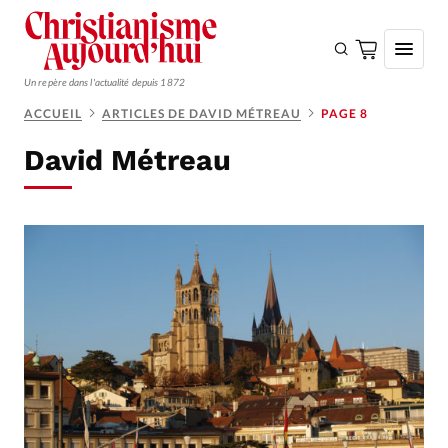
Un repère dans l'actualité depuis 1872
ACCUEIL
ARTICLES DE DAVID MÉTREAU
PAGE 8
S'ABONNER
David Métreau
Monde
Eglises
Opinions
Tous les articles
Faire un don
Emploi
Se connecter