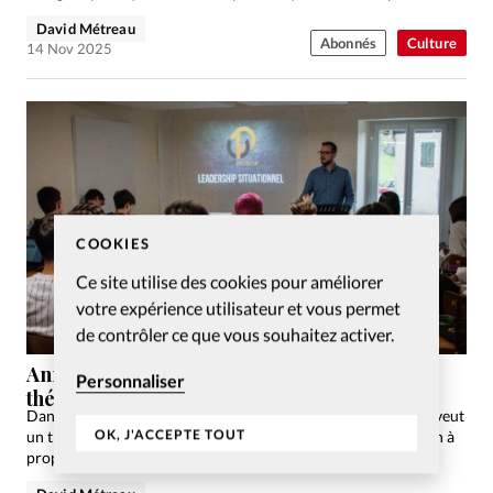
David Métreau
Abonnés
Culture
14 Nov 2025
COOKIES
Ce site utilise des cookies pour améliorer
votre expérience utilisateur et vous permet
de contrôler ce que vous souhaitez activer.
Année Passion: ranimer la flamme de la
Personnaliser
théologie
Dans la lignée des événements «Passion», l’Année Passion se veut
OK, J'ACCEPTE TOUT
un trait d’union entre l’initiation à la théologie et la formation à
proprement parler.