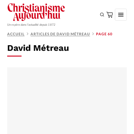
Un repère dans l'actualité depuis 1872
ACCUEIL
ARTICLES DE DAVID MÉTREAU
PAGE 60
S'ABONNER
David Métreau
Monde
Eglises
Opinions
Tous les articles
Faire un don
Emploi
Se connecter