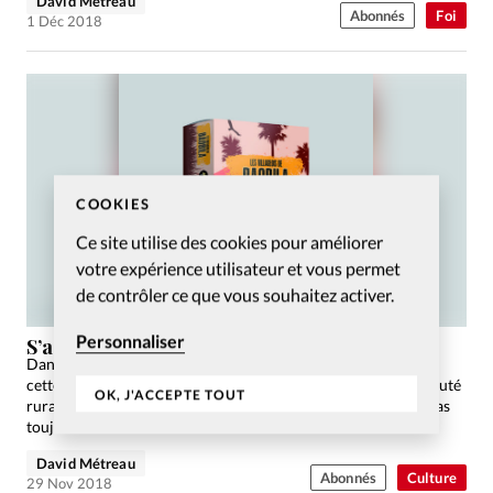
David Métreau
Abonnés
Foi
1 Déc 2018
COOKIES
Ce site utilise des cookies pour améliorer
votre expérience utilisateur et vous permet
de contrôler ce que vous souhaitez activer.
Personnaliser
S’associer à la pauvreté en jouant
Dans le jeu de société «Les villageois de Baobila» qui sort en
cette fin d’année, vous incarnez les habitants d’une communauté
OK, J'ACCEPTE TOUT
rurale dans un pays africain. Les années passent, la vie n’est pas
toujours facile…
David Métreau
Abonnés
Culture
29 Nov 2018