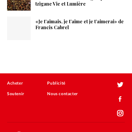
tzigane Vie et Lumière
«Je t’aimais, je t’aime et je t’aimerai» de
Francis Cabrel
Acheter
Publicité
Soutenir
Nous contacter