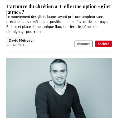
Édition: Internationale
L’armure du chrétien a-t-elle une option «gilet
Devise:
CHF
jaune»?
Le mouvement des gilets jaunes ayant pris une ampleur sans
RUBRIQUES
précédent, les chrétiens se positionnent en faveur de leur pays.
Tous les articles
Actualité chrétienne
En lieu et place d’une tunique fluo, la prière, le jeûne et le
témoignage pourraient…
Actualité internationale
Chronique
Culture
David Métreau
Dossier
Eglises
Foi
Génération réveil
Monde
Abonnés
Société
20 Déc 2018
Opinions
Publireportage
Relations Aujourd'hui
Société
Tour du monde des Eglises
Trait d'Ixène
Vécu
Vie Intérieure