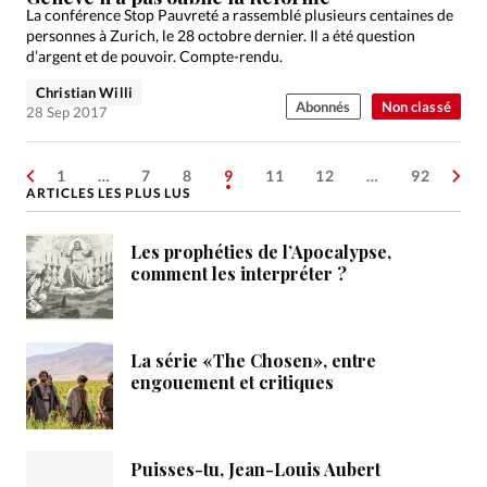
La conférence Stop Pauvreté a rassemblé plusieurs centaines de
personnes à Zurich, le 28 octobre dernier. Il a été question
d’argent et de pouvoir. Compte-rendu.
Christian Willi
Abonnés
Non classé
28 Sep 2017
1
…
7
8
9
11
12
…
92
ARTICLES LES PLUS LUS
Les prophéties de l’Apocalypse,
comment les interpréter ?
La série «The Chosen», entre
engouement et critiques
Puisses-tu, Jean-Louis Aubert