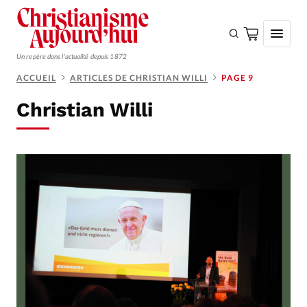
Un repère dans l'actualité depuis 1872
ACCUEIL
ARTICLES DE CHRISTIAN WILLI
PAGE 9
S'ABONNER
Christian Willi
Monde
Eglises
Opinions
Tous les articles
Faire un don
Emploi
Se connecter