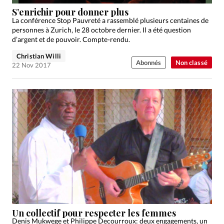
Édition: Internationale
S’enrichir pour donner plus
Devise:
CHF
La conférence Stop Pauvreté a rassemblé plusieurs centaines de
personnes à Zurich, le 28 octobre dernier. Il a été question
RUBRIQUES
d’argent et de pouvoir. Compte-rendu.
Tous les articles
Actualité chrétienne
Christian Willi
Abonnés
Non classé
Actualité internationale
Chronique
Culture
22 Nov 2017
Dossier
Eglises
Foi
Génération réveil
Monde
Opinions
Publireportage
Relations Aujourd'hui
Société
Tour du monde des Eglises
Trait d'Ixène
Vécu
Vie Intérieure
Un collectif pour respecter les femmes
Denis Mukwege et Philippe Decourroux: deux engagements, un