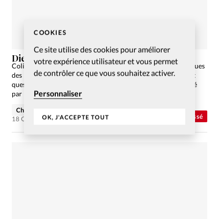
COOKIES
Ce site utilise des cookies pour améliorer
Dieu dans les coulisses de l’Uni
votre expérience utilisateur et vous permet
Colin Donaldson est le secrétaire général des Groupes Bibliques
de contrôler ce que vous souhaitez activer.
des Ecoles et Universités depuis 2009. Entre études, travail et
questionnements, il a suivi un parcours peu commun, marqué
Personnaliser
par la fidélité constante de Dieu. Depuis,…
Christian Willi
Abonnés
Non classé
OK, J'ACCEPTE TOUT
18 Oct 2017