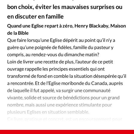
Édition: Internationale
bon choix, éviter les mauvaises surprises ou
Devise:
CHF
en discuter en famille
RUBRIQUES
Quand une Eglise repart à zéro, Henry Blackaby, Maison
Tous les articles
Actualité chrétienne
de la Bible
Actualité internationale
Chronique
Culture
Que faire lorsqu’une Eglise dépérit au point qu’il n’y a
guère qu’une poignée de fidèles, famille du pasteur y
Dossier
Eglises
Foi
Génération réveil
Monde
compris, au rendez-vous du dimanche matin?
Opinions
Publireportage
Relations Aujourd'hui
Loin de livrer une recette de plus, l’auteur de ce petit
Société
Tour du monde des Eglises
Trait d'Ixène
ouvrage rappelle les principes essentiels qui ont
Vécu
Vie Intérieure
transformé de fond en comble la situation désespérée qu’il
a rencontrée. Et de l’Eglise moribonde du Canada, auprès
de laquelle il fut appelé, va surgir une communauté
vivante, solide et source de bénédictions pour un grand
nombre, mais aussi une expérience stimulante pour
plusieurs Eglises en situation semblable.
Ce livre, pratique et concret, est un encouragement pour
ceux qui se mettent à douter face à des bancs vides.