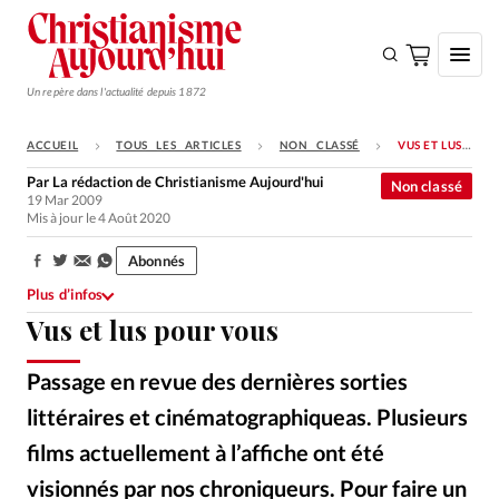
Un repère dans l'actualité depuis 1872
ACCUEIL
TOUS LES ARTICLES
NON CLASSÉ
VUS ET LUS POUR VOUS
S'ABONNER
Par
La rédaction de Christianisme Aujourd'hui
Non classé
19 Mar 2009
Monde
Mis à jour le 4 Août 2020
Eglises
Abonnés
Partager:
Opinions
Plus d’infos
Vus et lus pour vous
Tous les articles
Faire un don
Passage en revue des dernières sorties
Emploi
littéraires et cinématographiqueas. Plusieurs
films actuellement à l’affiche ont été
Se connecter
visionnés par nos chroniqueurs. Pour faire un