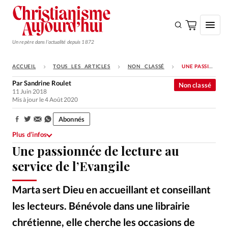
Un repère dans l'actualité depuis 1872
ACCUEIL
TOUS LES ARTICLES
NON CLASSÉ
UNE PASSIONNÉE DE LECTURE AU SERVICE DE L’EVANGILE
S'ABONNER
Par
Sandrine Roulet
Non classé
11 Juin 2018
Monde
Mis à jour le 4 Août 2020
Eglises
Abonnés
Partager:
Opinions
Plus d’infos
Une passionnée de lecture au
Tous les articles
service de l’Evangile
Faire un don
Emploi
Marta sert Dieu en accueillant et conseillant
les lecteurs. Bénévole dans une librairie
Se connecter
chrétienne, elle cherche les occasions de