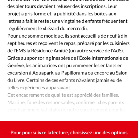
des alentours devaient refuser des inscriptions. Leur
projet a pris forme et la publicité dans les boîtes aux
lettres a fait le reste : une vingtaine d’enfants fréquentent
régulièrement le «Lézard du mercredi».
Pour une somme modique, ils sont accueillis de neuf à dix-
sept heures et reçoivent le repas, préparé par les cuisiniers
de l’EMS la Résidence Amitié (un autre service de l’AdS).
Grâce au sponsoring inespéré de l’École Internationale de
Genève, les animatrices ont pu emmener les enfants en
excursion à Aquapark, au Papillorama ou encore au Salon
du Livre. Certains de ces enfants n’avaient jamais eu de
telles expériences auparavant.
Cet encadrement de qualité est apprécié des familles.
Martine, l’une des responsables, confirme : «Les parents
sont également satisfaits de notre encadrement pour les
enseignements liés à la foi et aux valeurs chrétiennes.»
Pour poursuivre la lecture, choisissez une des options