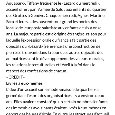
Édition: Internationale
Aquapark». Tiffany fréquente le «Lézard du mercredi»,
accueil offert par l’Armée du Salut aux enfants du quartier
Devise:
CHF
des Grottes à Genève. Chaque mercredi, Agnès, Martine,
RUBRIQUES
Sara et leurs aides ouvrent tout grand les portes des
Tous les articles
Actualité chrétienne
locaux de leur poste salutiste aux enfants de six à onze
Actualité internationale
Chronique
Culture
ans. La majeure partie est d’origine étrangère, raison pour
laquelle l’expression orale du français fait partie des
Dossier
Eglises
Foi
Génération réveil
Monde
objectifs du «Lézard» (référence à une construction de
Opinions
Publireportage
Relations Aujourd'hui
pierre se trouvant dans la cour). Les autres objectifs des
Société
Tour du monde des Eglises
Trait d'Ixène
animatrices sont le développement des valeurs morales,
Vécu
Vie Intérieure
les relations interculturelles et l’éveil à la foi dans le
respect des confessions de chacun.
–CREDIT–
Livrés à eux-mêmes
L’idée d’un accueil sur le mode «maison de quartier» a
germé dans l’esprit des organisatrices il y a environ deux
ans. Elles avaient constaté qu’un certain nombre d’enfants
des immeubles avoisinants étaient livrés à eux-mêmes en
dehors des heures d’école. En outre, les structures d’accueil