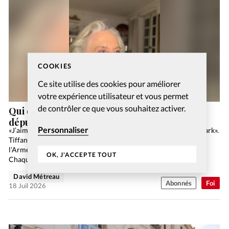
COOKIES
Ce site utilise des cookies pour améliorer
votre expérience utilisateur et vous permet
de contrôler ce que vous souhaitez activer.
Qui dites-vous que je suis? Avec l’ancienne
députée Georgina Dufoix
Personnaliser
«J’aime bien venir ici pour les jeux et les sorties comme Aquapark».
Tiffany fréquente le «Lézard du mercredi», accueil offert par
l’Armée du Salut aux enfants du quartier des Grottes à Genève.
OK, J'ACCEPTE TOUT
Chaque mercredi, Agnès,…
David Métreau
Abonnés
Foi
18 Juil 2026