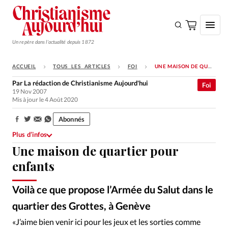
Un repère dans l'actualité depuis 1872
ACCUEIL
TOUS LES ARTICLES
FOI
UNE MAISON DE QUARTIER POUR ENFANTS
S'ABONNER
Par
La rédaction de Christianisme Aujourd'hui
Foi
19 Nov 2007
Monde
Mis à jour le 4 Août 2020
Eglises
Abonnés
Partager:
Opinions
Plus d’infos
Une maison de quartier pour
Tous les articles
enfants
Faire un don
Emploi
Voilà ce que propose l’Armée du Salut dans le
quartier des Grottes, à Genève
Se connecter
«J’aime bien venir ici pour les jeux et les sorties comme