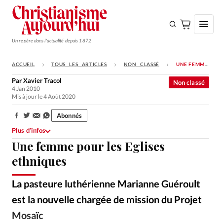
Un repère dans l'actualité depuis 1872
ACCUEIL
TOUS LES ARTICLES
NON CLASSÉ
UNE FEMME POUR LES EGLISES ETHNIQUES
S'ABONNER
Par
Xavier Tracol
Non classé
4 Jan 2010
Monde
Mis à jour le 4 Août 2020
Eglises
Abonnés
Partager:
Opinions
Plus d’infos
Une femme pour les Eglises
Tous les articles
ethniques
Faire un don
Emploi
La pasteure luthérienne Marianne Guéroult
est la nouvelle chargée de mission du Projet
Se connecter
Mosaïc
Alliance Presse
©