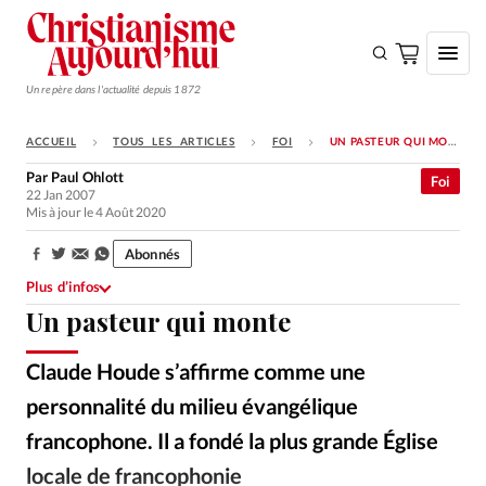
Un repère dans l'actualité depuis 1872
ACCUEIL
TOUS LES ARTICLES
FOI
UN PASTEUR QUI MONTE
S'ABONNER
Par
Paul Ohlott
Foi
22 Jan 2007
Monde
Mis à jour le 4 Août 2020
Eglises
Abonnés
Partager:
Opinions
Plus d’infos
Un pasteur qui monte
Tous les articles
Faire un don
Claude Houde s’affirme comme une
Emploi
personnalité du milieu évangélique
francophone. Il a fondé la plus grande Église
Se connecter
locale de francophonie