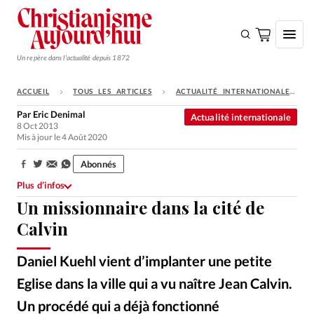
Un repère dans l'actualité depuis 1872
ACCUEIL
TOUS LES ARTICLES
ACTUALITÉ INTERNATIONALE
S'ABONNER
Par
Eric Denimal
Actualité internationale
8 Oct 2013
Monde
Mis à jour le 4 Août 2020
Eglises
Abonnés
Partager:
Opinions
Plus d’infos
Un missionnaire dans la cité de
Tous les articles
Calvin
Faire un don
Emploi
Daniel Kuehl vient d’implanter une petite
Eglise dans la ville qui a vu naître Jean Calvin.
Se connecter
Un procédé qui a déjà fonctionné