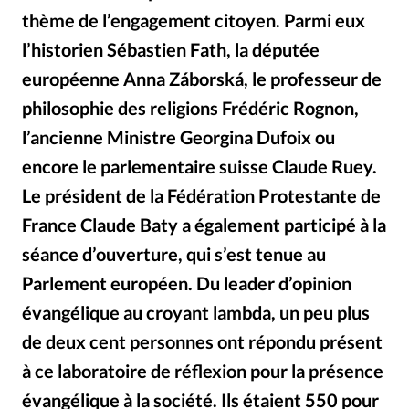
Édition: Internationale
thème de l’engagement citoyen. Parmi eux
Devise:
CHF
l’historien Sébastien Fath, la députée
RUBRIQUES
européenne Anna Záborská, le professeur de
Tous les articles
Actualité chrétienne
philosophie des religions Frédéric Rognon,
Actualité internationale
Chronique
Culture
l’ancienne Ministre Georgina Dufoix ou
Dossier
Eglises
Foi
Génération réveil
Monde
encore le parlementaire suisse Claude Ruey.
Opinions
Publireportage
Relations Aujourd'hui
Le président de la Fédération Protestante de
Société
Tour du monde des Eglises
Trait d'Ixène
France Claude Baty a également participé à la
Vécu
Vie Intérieure
séance d’ouverture, qui s’est tenue au
Parlement européen. Du leader d’opinion
évangélique au croyant lambda, un peu plus
de deux cent personnes ont répondu présent
à ce laboratoire de réflexion pour la présence
évangélique à la société. Ils étaient 550 pour