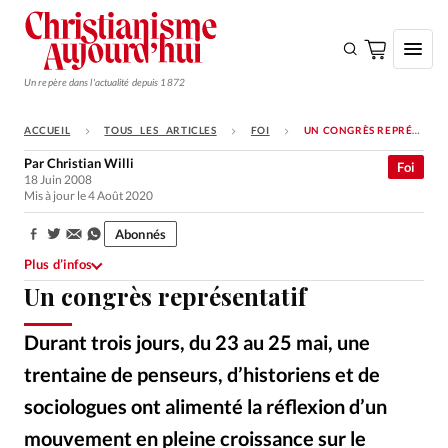
Un repère dans l'actualité depuis 1872
ACCUEIL
TOUS LES ARTICLES
FOI
UN CONGRÈS REPRÉSENTATIF
S'ABONNER
Par
Christian Willi
Foi
18 Juin 2008
Monde
Mis à jour le 4 Août 2020
Eglises
Abonnés
Partager:
Opinions
Plus d’infos
Un congrès représentatif
Tous les articles
Faire un don
Durant trois jours, du 23 au 25 mai, une
Emploi
trentaine de penseurs, d’historiens et de
sociologues ont alimenté la réflexion d’un
Se connecter
mouvement en pleine croissance sur le