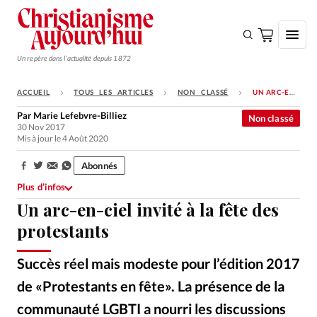
Un repère dans l'actualité depuis 1872
ACCUEIL
TOUS LES ARTICLES
NON CLASSÉ
UN ARC-EN-CIEL INVITÉ À LA FÊTE DES PROTESTANTS
S'ABONNER
Par
Marie Lefebvre-Billiez
Non classé
30 Nov 2017
Monde
Mis à jour le 4 Août 2020
Eglises
Abonnés
Partager:
Opinions
Plus d’infos
Un arc-en-ciel invité à la fête des
Tous les articles
protestants
Faire un don
Emploi
Succès réel mais modeste pour l’édition 2017
de «Protestants en fête». La présence de la
Se connecter
communauté LGBTI a nourri les discussions