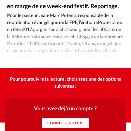
Édition: Internationale
en marge de ce week-end festif. Reportage.
DR
©
Devise:
CHF
Pour le pasteur Jean-Marc Potenti, responsable de la
coordination évangélique de la FPF, l’édition «Protestants
RUBRIQUES
Tous les articles
Actualité chrétienne
en fête 2017», organisée à Strasbourg pour les 500 ans de
la Réforme, a été «une réussite» et a dégagé de la «ferveur».
Actualité internationale
Chronique
Culture
Parmi les 11 000 participants, Nzaku, 58 ans, évangélique
Dossier
Eglises
Foi
Génération réveil
Monde
originaire du Congo, affirme à la sortie du culte: «Je vais
Opinions
Publireportage
Relations Aujourd'hui
pouvoir témoigner aux gens de mon pays que les Français
Société
Tour du monde des Eglises
Trait d'Ixène
ne sont pas tous athées!»
Vécu
Vie Intérieure
Pour poursuivre la lecture, choisissez une des options
suivantes :
Vous avez déjà un compte ?
CONNECTEZ-VOUS