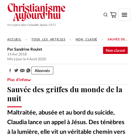
Un repère dans l'actualité depuis 1872
ACCUEIL
TOUS LES ARTICLES
NON CLASSÉ
SAUVÉE DES GRIFFES DU MONDE DE LA NUIT
S'ABONNER
Par
Sandrine Roulet
Non classé
14 Avr 2018
Monde
Mis à jour le 4 Août 2020
Eglises
Abonnés
Partager:
Opinions
Plus d’infos
Sauvée des griffes du monde de la
Tous les articles
nuit
Faire un don
Emploi
Maltraitée, abusée et au bord du suicide,
Claudia lance un appel à Jésus. Des ténèbres
Se connecter
à la lumière, elle vit un véritable chemin vers