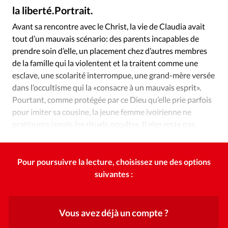
Édition: Internationale
la liberté.Portrait.
DR
©
Devise:
CHF
Avant sa rencontre avec le Christ, la vie de Claudia avait
tout d’un mauvais scénario: des parents incapables de
RUBRIQUES
Tous les articles
Actualité chrétienne
prendre soin d’elle, un placement chez d’autres membres
de la famille qui la violentent et la traitent comme une
Actualité internationale
Chronique
Culture
esclave, une scolarité interrompue, une grand-mère versée
Dossier
Eglises
Foi
Génération réveil
Monde
dans l’occultisme qui la «consacre à un mauvais esprit».
Opinions
Publireportage
Relations Aujourd'hui
Pourtant, comme protégée par ce Dieu qu’elle prie parfois
Société
Tour du monde des Eglises
Trait d'Ixène
pour imiter sa cousine, la jeune femme ivoirienne ne
pratiquera jamais les rituels occultes. Il n’en reste pas
Vécu
Vie Intérieure
moins qu’elle grandit sans affection ni respect.
Pour poursuivre la lecture, choisissez une des options
suivantes :
Vous avez déjà un compte ?