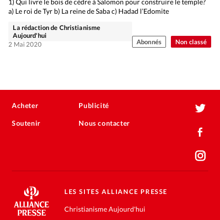
1) Qui livre le bois de cèdre à Salomon pour construire le temple?
a) Le roi de Tyr b) La reine de Saba c) Hadad l’Edomite
La rédaction de Christianisme
Aujourd'hui
Abonnés
Non classé
2 Mai 2020
Acheter
Publicité
Soutenir
Nous contacter
LES SITES ALLIANCE PRESSE
Christianisme Aujourd'hui