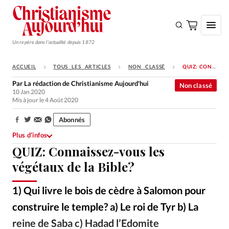
Un repère dans l'actualité depuis 1872
ACCUEIL
TOUS LES ARTICLES
NON CLASSÉ
QUIZ: CONNAISSEZ-VOUS LES VÉGÉTAUX DE LA BIBLE?
S'ABONNER
Par
La rédaction de Christianisme Aujourd'hui
Non classé
10 Jan 2020
Monde
Mis à jour le 4 Août 2020
Eglises
Abonnés
Partager:
Opinions
Plus d’infos
QUIZ: Connaissez-vous les
Tous les articles
végétaux de la Bible?
Faire un don
Emploi
1) Qui livre le bois de cèdre à Salomon pour
construire le temple? a) Le roi de Tyr b) La
Se connecter
reine de Saba c) Hadad l’Edomite