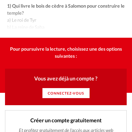
Édition: Internationale
1) Qui livre le bois de cèdre à Salomon pour construire le
Devise:
CHF
temple?
a) Le roi de Tyr
RUBRIQUES
b) La reine de Saba
Tous les articles
Actualité chrétienne
c) Hadad l’Edomite
Actualité internationale
Chronique
Culture
Dossier
Eglises
Foi
Génération réveil
Monde
Pour poursuivre la lecture, choisissez une des options
Opinions
Publireportage
Relations Aujourd'hui
suivantes :
Société
Tour du monde des Eglises
Trait d'Ixène
Vécu
Vie Intérieure
Vous avez déjà un compte ?
CONNECTEZ-VOUS
Créer un compte gratuitement
Et profitez gratuitement de l'accès aux articles web