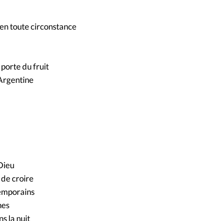
 en toute circonstance
 porte du fruit
Argentine
Dieu
 de croire
temporains
nes
s la nuit