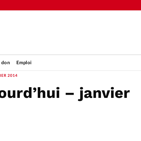
n don
Emploi
IER 2014
ourd’hui – janvier
Accueil
rétienne
Les abo
nique
Faire u