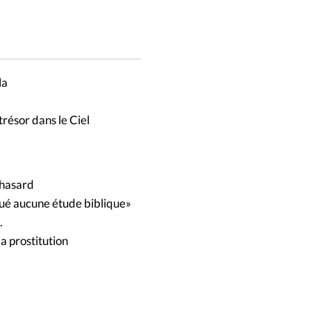
la
résor dans le Ciel
u hasard
ué aucune étude biblique»
.
 la prostitution