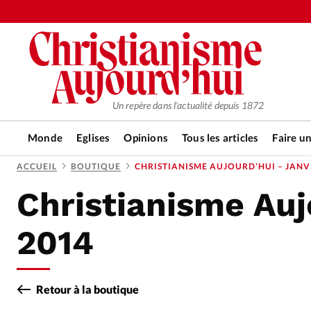
Un repère dans l'actualité depuis 1872
Monde
Eglises
Opinions
Tous les articles
Faire u
ACCUEIL
BOUTIQUE
CHRISTIANISME AUJOURD’HUI – JANV
Christianisme Auj
RUBRIQUES
Tous les articles
Actualité ch
2014
Actualité internationale
Chro
Retour à la boutique