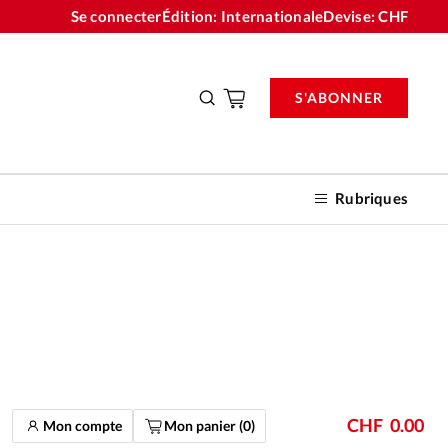
Se connecter
Édition: Internationale
Devise:
CHF
S'ABONNER
Rubriques
nnements
n don
CHF
0.00
Mon compte
Mon panier (
0
)