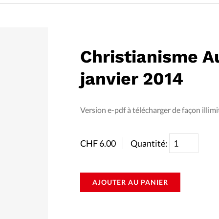
Foi
La bout
À propo
Opinions
Christianisme A
La réda
ourd'hui
janvier 2014
Mon co
lises
Changem
Version e-pdf à télécharger de façon illimi
érieure
Nous co
CHF
6.00
Quantité:
Emploi
AJOUTER AU PANIER