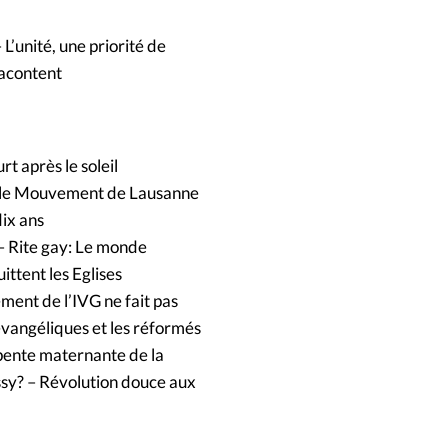
 L’unité, une priorité de
racontent
rt après le soleil
r le Mouvement de Lausanne
dix ans
 – Rite gay: Le monde
ittent les Eglises
ement de l’IVG ne fait pas
évangéliques et les réformés
 pente maternante de la
ssy? – Révolution douce aux