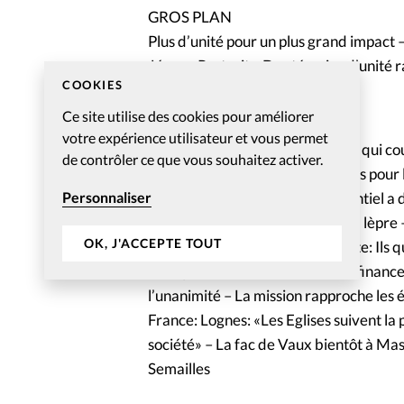
GROS PLAN
Plus d’unité pour un plus grand impact –
Jésus – Portraits: Des témoins d’unité 
COOKIES
Ce site utilise des cookies pour améliorer
ACTU CHRéTIENNE
votre expérience utilisateur et vous permet
Foi et entreprise: L’entrepreneur qui cou
de contrôler ce que vous souhaitez activer.
International: Retour aux sources pou
Personnaliser
Francophonie: Motivé par l’essentiel a 
Suisse: 140 ans de lutte contre la lèpre
OK, J'ACCEPTE TOUT
évangélique concerné? – Enquête: Ils qu
évangéliques – L’initiative sur le financ
l’unanimité – La mission rapproche les 
France: Lognes: «Les Eglises suivent la
société» – La fac de Vaux bientôt à Ma
Semailles