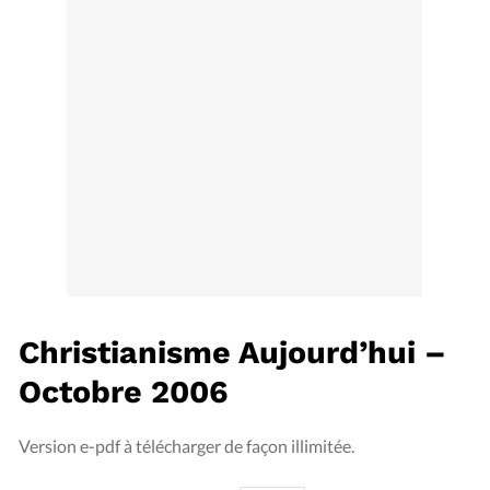
Édition: Internationale
Devise:
CHF
RUBRIQUES
Tous les articles
Actualité chrétienne
Actualité internationale
Chronique
Culture
Dossier
Eglises
Foi
Génération réveil
Monde
Opinions
Publireportage
Relations Aujourd'hui
Société
Tour du monde des Eglises
Trait d'Ixène
Vécu
Vie Intérieure
Christianisme Aujourd’hui –
Octobre 2006
Version e-pdf à télécharger de façon illimitée.