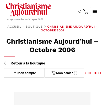
Un repère dans l'actualité depuis 1872
ACCUEIL
BOUTIQUE
CHRISTIANISME AUJOURD’HUI –
OCTOBRE 2006
S'ABONNER
Christianisme Aujourd’hui –
Monde
Octobre 2006
Eglises
Opinions
Retour à la boutique
Tous les articles
Mon compte
Mon panier (
0
)
CHF
0.00
Faire un don
Emploi
Se connecter