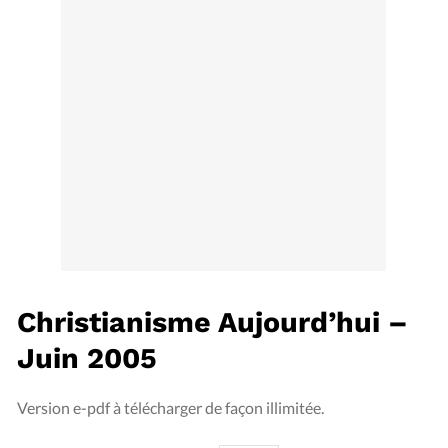
Édition: Internationale
Devise:
CHF
RUBRIQUES
Tous les articles
Actualité chrétienne
Actualité internationale
Chronique
Culture
Dossier
Eglises
Foi
Génération réveil
Monde
Opinions
Publireportage
Relations Aujourd'hui
Société
Tour du monde des Eglises
Trait d'Ixène
Vécu
Vie Intérieure
Christianisme Aujourd’hui –
Juin 2005
Version e-pdf à télécharger de façon illimitée.