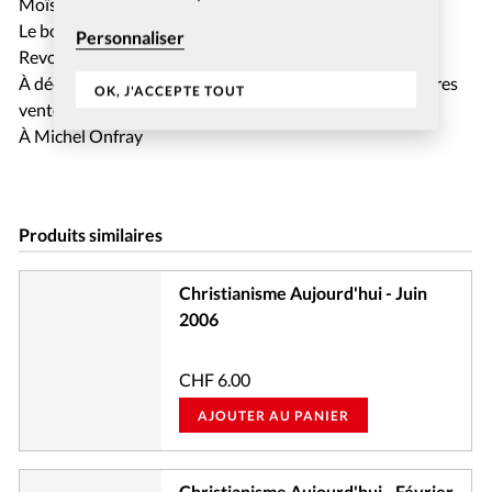
Moïse à Paris
Le boom des festivals
Personnaliser
Revoilà Chrysalide
À découvrir chez votre libraire / Coup de cœur / Meilleures
OK, J'ACCEPTE TOUT
ventes
À Michel Onfray
Produits similaires
Christianisme Aujourd'hui - Juin
2006
CHF
6.00
AJOUTER AU PANIER
Christianisme Aujourd'hui - Février