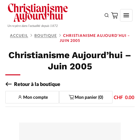
Un repère dans l'actualité depuis 1872
ACCUEIL
BOUTIQUE
CHRISTIANISME AUJOURD’HUI –
JUIN 2005
S'ABONNER
Christianisme Aujourd’hui –
Monde
Juin 2005
Eglises
Opinions
Retour à la boutique
Tous les articles
Mon compte
Mon panier (
0
)
CHF
0.00
Faire un don
Emploi
Se connecter