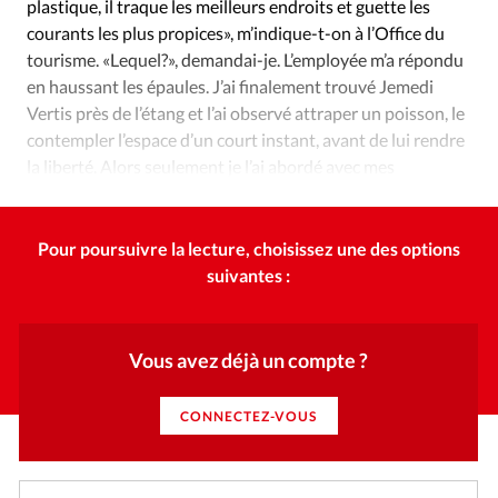
Édition: Internationale
plastique, il traque les meilleurs endroits et guette les
courants les plus propices», m’indique-t-on à l’Office du
Devise:
CHF
tourisme. «Lequel?», demandai-je. L’employée m’a répondu
en haussant les épaules. J’ai finalement trouvé Jemedi
RUBRIQUES
Tous les articles
Actualité chrétienne
Vertis près de l’étang et l’ai observé attraper un poisson, le
contempler l’espace d’un court instant, avant de lui rendre
Actualité internationale
Chronique
Culture
la liberté. Alors seulement je l’ai abordé avec mes
Dossier
Eglises
Foi
Génération réveil
Monde
questions.
Opinions
Publireportage
Relations Aujourd'hui
Société
Tour du monde des Eglises
Trait d'Ixène
Pour poursuivre la lecture, choisissez une des options
suivantes :
Vécu
Vie Intérieure
Vous avez déjà un compte ?
CONNECTEZ-VOUS