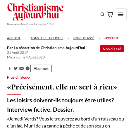
Un repère dans l'actualité depuis 1872
ACCUEIL
TOUS LES ARTICLES
NON CLASSÉ
«PRÉCISÉMENT, ELLE NE SERT À RIEN»
S'ABONNER
Par
La rédaction de Christianisme Aujourd'hui
Non classé
21 Août 2017
Monde
Mis à jour le 4 Août 2020
Eglises
Abonnés
Partager:
Opinions
Plus d’infos
«Précisément, elle ne sert à rien»
Tous les articles
Faire un don
Les loisirs doivent-ils toujours être utiles?
Emploi
Interview fictive. Dossier.
Ixène
©
«Jemedi Vertis? Vous le trouverez au bord d’un ruisseau ou
Se connecter
d’un lac. Muni de sa canne à pêche et de son seau en